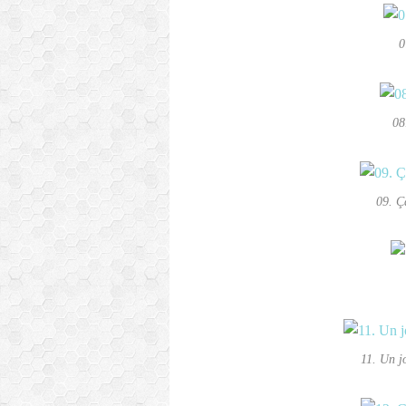
0
08
09. Ç
11. Un j