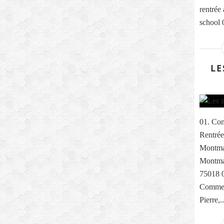
rentrée
school 0
LE
01. Com
Rentrée
Montma
Montmar
75018 0
Comme e
Pierre,..