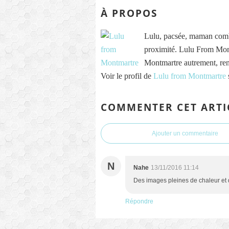
À PROPOS
Lulu, pacsée, maman comb
proximité. Lulu From Mont
Montmartre autrement, re
Voir le profil de
Lulu from Montmartre
COMMENTER CET ARTI
Ajouter un commentaire
N
Nahe
13/11/2016 11:14
Des images pleines de chaleur et de
Répondre