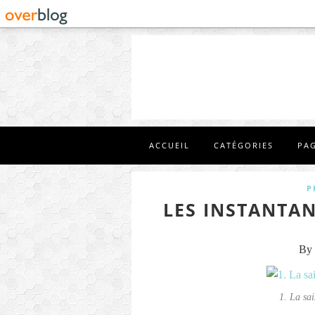
ACCUEIL
CATÉGORIES
PA
P
LES INSTANTAN
By 
1. La sai