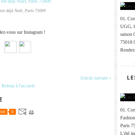
'est déjà Noël, Paris 75009
01. Com
UGG, le
ez-vous sur Instagram !
saison 
75018 
Rendez-
LE
Article suivant »
Retour à l'accueil
E
01. Com
ost
0
Fashion
Paris 7
L'été i