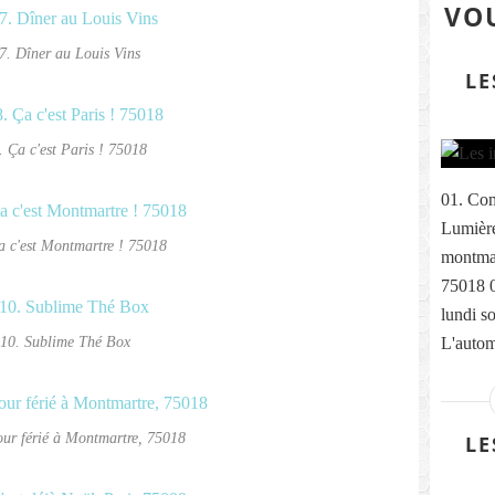
VOU
7. Dîner au Louis Vins
LE
. Ça c'est Paris ! 75018
01. Com
Lumière
a c'est Montmartre ! 75018
montmar
75018 
lundi s
10. Sublime Thé Box
L'autom
our férié à Montmartre, 75018
LE