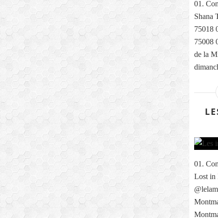
01. Com
Shana T
75018 0
75008 0
de la M
dimanch
LE
01. Com
Lost in
@lelama
Montmar
Montma