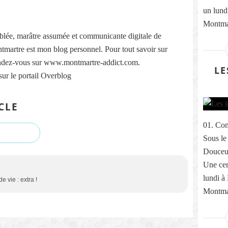
un lund
Montmar
lée, marâtre assumée et communicante digitale de
martre est mon blog personnel. Pour tout savoir sur
ndez-vous sur www.montmartre-addict.com.
LE
sur le portail Overblog
CLE
01. Com
Sous le
Douceur
Une cer
lundi à
 vie : extra !
Montmar