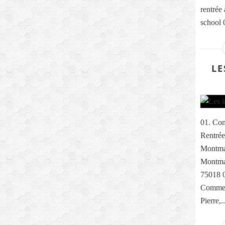
rentrée
school 0
LE
01. Com
Rentrée
Montma
Montmar
75018 0
Comme e
Pierre,..