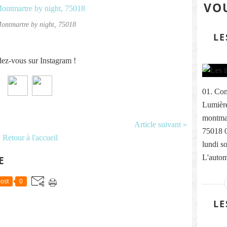
VOU
ontmartre by night, 75018
LE
ez-vous sur Instagram !
01. Com
Lumière
montmar
Article suivant »
75018 
Retour à l'accueil
lundi s
L'autom
E
ost
0
LE