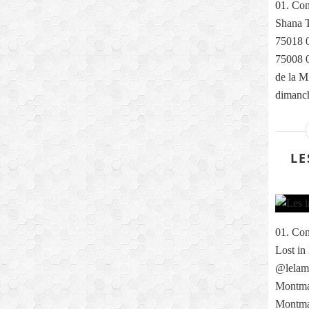
01. Com
Shana T
75018 0
75008 0
de la M
dimanch
LE
01. Com
Lost in
@lelama
Montmar
Montma