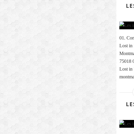
LE
01. Com
Lost in
Montmar
75018 0
Lost in
montmar
LE