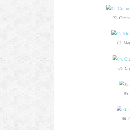
02. Comme
03. Mon
04. Ci
05.
06. 