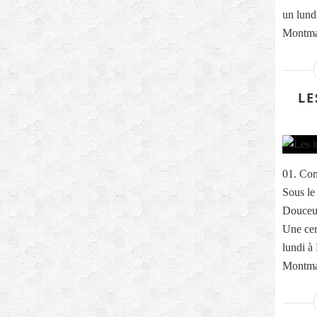
un lund
Montmar
LE
01. Com
Sous le
Douceur
Une cer
lundi à
Montmar