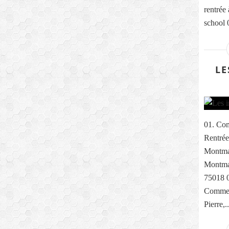
rentrée
school 0
LE
01. Com
Rentrée
Montma
Montmar
75018 0
Comme e
Pierre,..