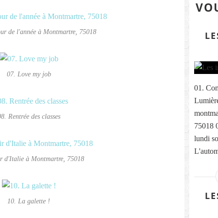
VOU
our de l'année à Montmartre, 75018
LE
07. Love my job
01. Com
Lumière
montmar
08. Rentrée des classes
75018 
lundi s
L'autom
r d'Italie à Montmartre, 75018
LE
10. La galette !