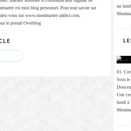
lée, marâtre assumée et communicante digitale de
un lund
martre est mon blog personnel. Pour tout savoir sur
Montmar
ndez-vous sur www.montmartre-addict.com.
sur le portail Overblog
LE
CLE
01. Com
Sous le
Douceur
Une cer
lundi à
Montmar