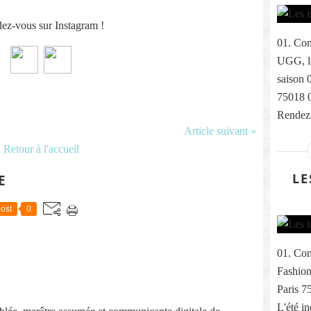
ez-vous sur Instagram !
01. Com
UGG, le
saison 
75018 
Rendez-
Article suivant »
Retour à l'accueil
LE
E
ost
0
01. Com
Fashion
Paris 7
L'été i