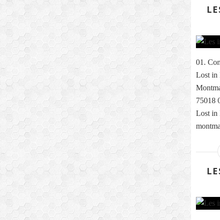
LE
01. Com
Lost in
Montmar
75018 0
Lost in
montmar
LE