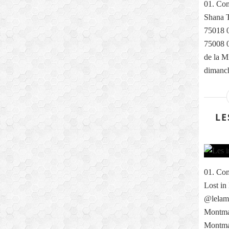
01. Com
Shana T
75018 0
75008 0
de la M
dimanch
LE
01. Com
Lost in
@lelama
Montmar
Montma