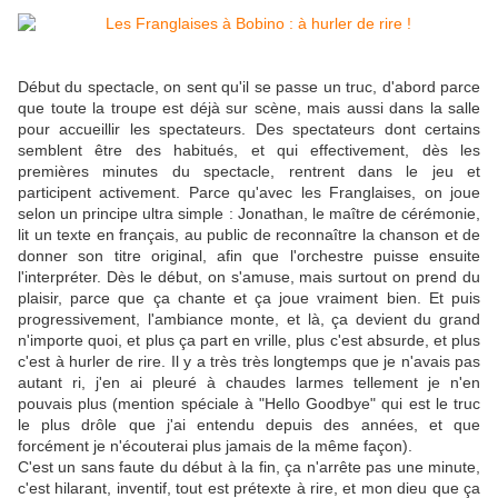
Début du spectacle, on sent qu'il se passe un truc, d'abord parce
que toute la troupe est déjà sur scène, mais aussi dans la salle
pour accueillir les spectateurs. Des spectateurs dont certains
semblent être des habitués, et qui effectivement, dès les
premières minutes du spectacle, rentrent dans le jeu et
participent activement. Parce qu'avec les Franglaises, on joue
selon un principe ultra simple : Jonathan, le maître de cérémonie,
lit un texte en français, au public de reconnaître la chanson et de
donner son titre original, afin que l'orchestre puisse ensuite
l'interpréter. Dès le début, on s'amuse, mais surtout on prend du
plaisir, parce que ça chante et ça joue vraiment bien. Et puis
progressivement, l'ambiance monte, et là, ça devient du grand
n'importe quoi, et plus ça part en vrille, plus c'est absurde, et plus
c'est à hurler de rire. Il y a très très longtemps que je n'avais pas
autant ri, j'en ai pleuré à chaudes larmes tellement je n'en
pouvais plus (mention spéciale à "Hello Goodbye" qui est le truc
le plus drôle que j'ai entendu depuis des années, et que
forcément je n'écouterai plus jamais de la même façon).
C'est un sans faute du début à la fin, ça n'arrête pas une minute,
c'est hilarant, inventif, tout est prétexte à rire, et mon dieu que ça