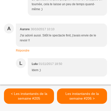
tournée, cela te laisse un peu de temps quand-
même ;)
A
Aurore
30/10/2017 10:10
J'ai adoré aussi. Sitôt le spectacle finit, j'avais envie de le
revoir !!
Répondre
L
Lulu
01/11/2017 18:50
Idem ;)
< Les instantanés de la
Les instantanés de la
semaine #205
semaine #206 >