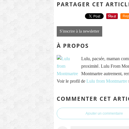
PARTAGER CET ARTICL
Rep
S'inscrire à la newsletter
À PROPOS
Lulu, pacsée, maman comb
proximité. Lulu From Mont
Montmartre autrement, re
Voir le profil de
Lulu from Montmartre
COMMENTER CET ARTI
Ajouter un commentaire