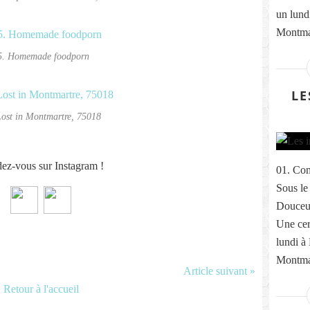
un lund
Montmar
5. Homemade foodporn
LE
Lost in Montmartre, 75018
ez-vous sur Instagram !
01. Com
Sous le
Douceur
Une cer
lundi à
Montmar
Article suivant »
Retour à l'accueil