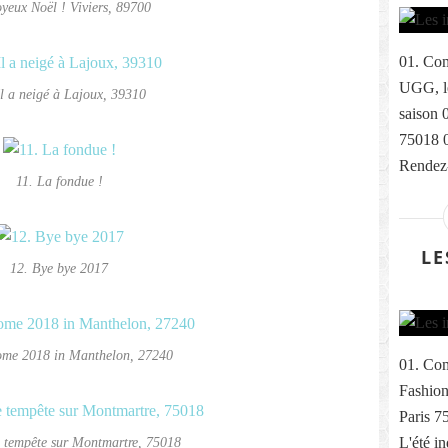
oyeux Noël ! Viviers, 89700
01. Com
UGG, le
Il a neigé à Lajoux, 39310
saison 
75018 
Rendez-
11. La fondue !
LE
12. Bye bye 2017
ome 2018 in Manthelon, 27240
01. Com
Fashion
Paris 7
e tempête sur Montmartre, 75018
L'été i