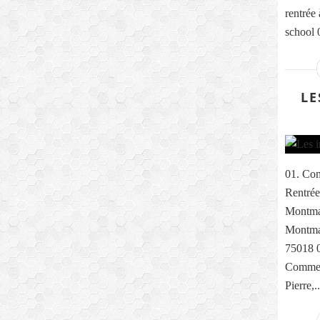
rentrée
school 0
LE
01. Com
Rentrée
Montma
Montmar
75018 0
Comme e
Pierre,..