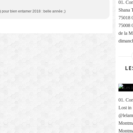
01. Com
Shana T
a) pour bien entamer 2018 : belle année ;)
75018 0
75008 0
de la M
dimanch
LE
01. Com
Lost in
@lelama
Montmar
Montma