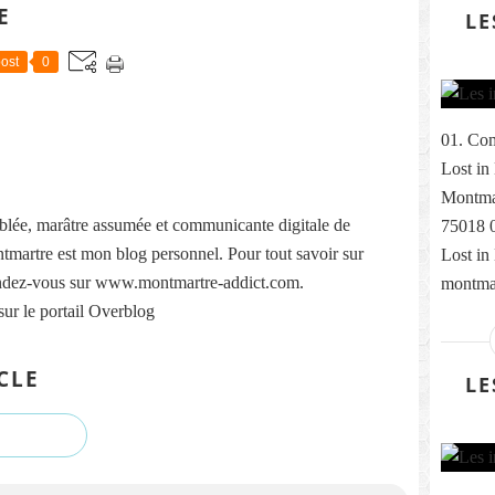
E
LE
ost
0
01. Com
Lost in
Montmar
lée, marâtre assumée et communicante digitale de
75018 0
martre est mon blog personnel. Pour tout savoir sur
Lost in
ndez-vous sur www.montmartre-addict.com.
montmar
sur le portail Overblog
CLE
LE