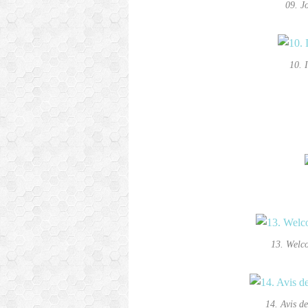
09. J
10. 
13. Welc
14. Avis d