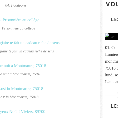
VOU
04. Foodporn
LE
. Prisonnière au collège
01. Com
iaire te fait un cadeau riche de sens...
Lumière
montmar
75018 
e nuit à Montmartre, 75018
lundi s
L'autom
Lost in Montmartre, 75018
LE