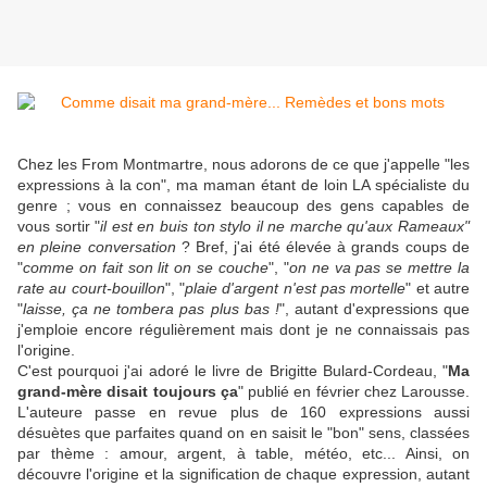
Chez les From Montmartre, nous adorons de ce que j'appelle "les
expressions à la con", ma maman étant de loin LA spécialiste du
genre ; vous en connaissez beaucoup des gens capables de
vous sortir "
il est en buis ton stylo il ne marche qu'aux Rameaux"
en pleine conversation
? Bref, j'ai été élevée à grands coups de
"
comme on fait son lit on se couche
", "
on ne va pas se mettre la
rate au court-bouillon
", "
plaie d'argent n'est pas mortelle
" et autre
"
laisse, ça ne tombera pas plus bas !
", autant d'expressions que
j'emploie encore régulièrement mais dont je ne connaissais pas
l'origine.
C'est pourquoi j'ai adoré le livre de Brigitte Bulard-Cordeau, "
Ma
grand-mère disait toujours ça
" publié en février chez Larousse.
L'auteure passe en revue plus de 160 expressions aussi
désuètes que parfaites quand on en saisit le "bon" sens, classées
par thème : amour, argent, à table, météo, etc... Ainsi, on
découvre l'origine et la signification de chaque expression, autant