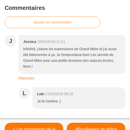
Commentaires
Ajouter un commentaire
J
Jessica
20/03/2018 21:41
héhéhé, j'adore les expressions de Grand-Mère et j'ai aussi
été biberonnée à ça. Je t'emprunterai bien Les secrets de
Grand-Mère pour une petite révisions des astuces écolos,
tiens !
Répondre
L
Lulu
21/03/2018 08:18
Je te l'amène ;)
< Les instantanés de la
Miscellanées de début