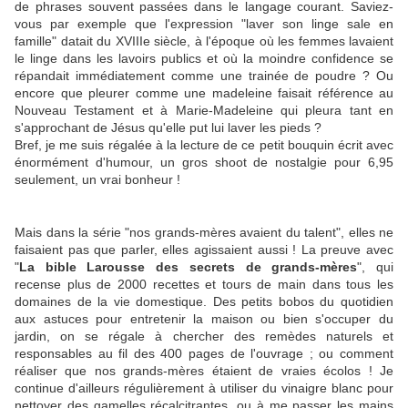
de phrases souvent passées dans le langage courant. Saviez-
vous par exemple que l'expression "laver son linge sale en
famille" datait du XVIIIe siècle, à l'époque où les femmes lavaient
le linge dans les lavoirs publics et où la moindre confidence se
répandait immédiatement comme une trainée de poudre ? Ou
encore que pleurer comme une madeleine faisait référence au
Nouveau Testament et à Marie-Madeleine qui pleura tant en
s'approchant de Jésus qu'elle put lui laver les pieds ?
Bref, je me suis régalée à la lecture de ce petit bouquin écrit avec
énormément d'humour, un gros shoot de nostalgie pour 6,95
seulement, un vrai bonheur !
Mais dans la série "nos grands-mères avaient du talent", elles ne
faisaient pas que parler, elles agissaient aussi ! La preuve avec
"
La bible Larousse des secrets de grands-mères
", qui
recense plus de 2000 recettes et tours de main dans tous les
domaines de la vie domestique. Des petits bobos du quotidien
aux astuces pour entretenir la maison ou bien s'occuper du
jardin, on se régale à chercher des remèdes naturels et
responsables au fil des 400 pages de l'ouvrage ; ou comment
réaliser que nos grands-mères étaient de vraies écolos ! Je
continue d'ailleurs régulièrement à utiliser du vinaigre blanc pour
nettoyer des gamelles récalcitrantes, ou à me passer les mains