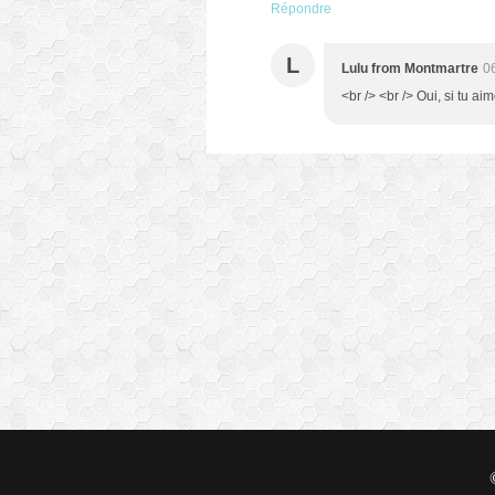
Répondre
L
Lulu from Montmartre
0
<br /> <br /> Oui, si tu aim