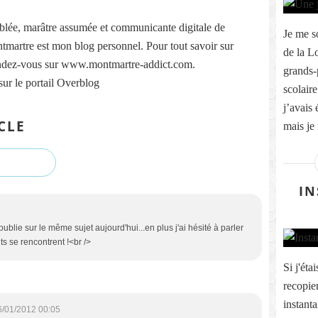
lée, marâtre assumée et communicante digitale de
Je me s
martre est mon blog personnel. Pour tout savoir sur
de la Lo
ndez-vous sur www.montmartre-addict.com.
grands-
sur le portail Overblog
scolaire
j’avais
CLE
mais je 
IN
publie sur le même sujet aujourd'hui...en plus j'ai hésité à parler
ts se rencontrent !<br />
Si j'éta
recopie
instant
6/01/2012 00:05