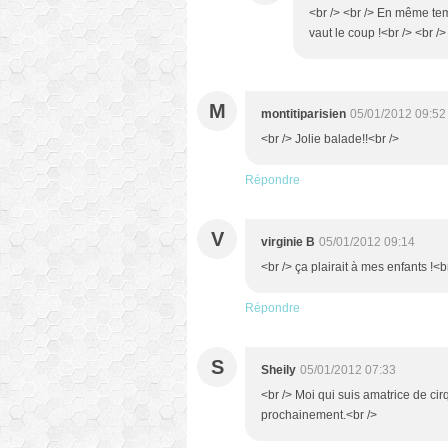
<br /> <br /> En même tem
vaut le coup !<br /> <br />
M
montitiparisien
05/01/2012 09:52
<br /> Jolie balade!!<br />
Répondre
V
virginie B
05/01/2012 09:14
<br /> ça plairait à mes enfants !<b
Répondre
S
Sheily
05/01/2012 07:33
<br /> Moi qui suis amatrice de cirq
prochainement.<br />