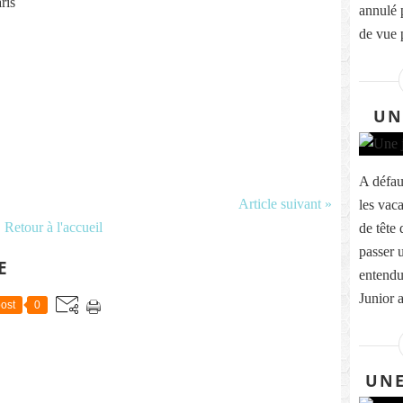
ris
annulé 
de vue 
UN
A défau
Article suivant »
les vac
Retour à l'accueil
de tête 
passer 
E
entendu 
Junior a
ost
0
UNE