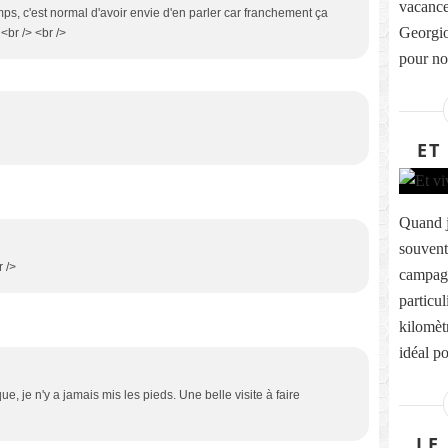
vacance
ps, c'est normal d'avoir envie d'en parler car franchement ça
Georgio
 <br /> <br />
pour not
ET
Quand j
souvent 
r />
campagn
particu
kilomètr
idéal po
ue, je n'y a jamais mis les pieds. Une belle visite à faire
LE