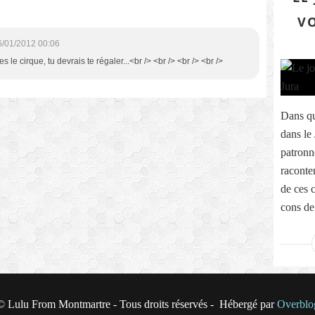
VO
6/01/2012 00:06
es le cirque, tu devrais te régaler...<br /> <br /> <br /> <br />
Dans qu
dans le 
patronn
raconter
de ces 
cons de 
© Lulu From Montmartre - Tous droits réservés - Hébergé par
Overblo