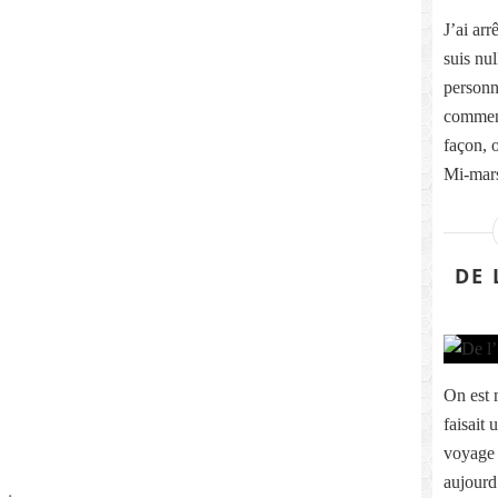
J’ai ar
suis nul
personn
commenc
façon, 
Mi-mars
DE 
On est 
faisait 
voyage 
aujourd