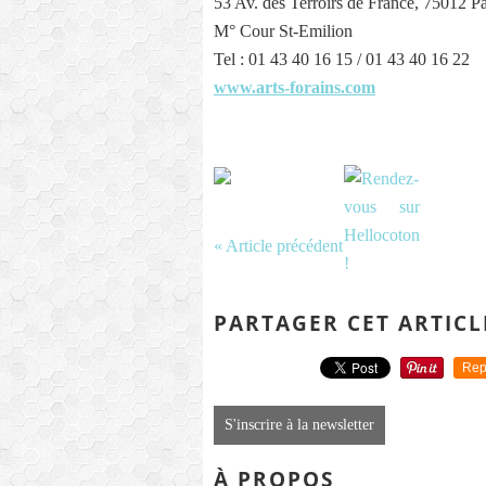
53 Av. des Terroirs de France, 75012 Pa
M° Cour St-Emilion
Tel : 01 43 40 16 15 / 01 43 40 16 22
www.arts-forains.com
« Article précédent
PARTAGER CET ARTICL
Rep
S'inscrire à la newsletter
À PROPOS