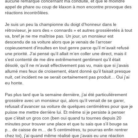
aucune remarque concernant ma conduite, et que le moindre
appel de phare ou coup de klaxon à mon encontre provoque des
réactions incontrôlées.
Je suis un peu la championne du doigt d’honneur dans le
rétroviseur, je sors des « connards » et autres grossièretés à tout
va, bref je ne me maîtrise pas. Un jour, un monsieur est
descendu de sa voiture alors que je venais de l’arroser
copieusement d’insultes en tout genre parce qu’il m’avait refusé
une priorité. J’ai pensé qu’il allait m’en coller une direct, mais il
s’est contenté de me dire extrêmement gentiment qu’il était
désolé, qu’il ne m’avait effectivement pas vu, mais que si j’avais
allumé mes feux de croisement, étant donné qu’il faisait presque
nuit, cet incident ne se serait certainement pas produit… Oui j’ai
eu honte.
Pas plus tard que la semaine dernière, j’ai été particulièrement
grossière avec un monsieur qui, alors qu’il venait de se garer,
refusait d’avancer sa voiture de quelques centimètres pour que je
puisse me mettre derrière lui. Et même si je persiste à penser
que c’était un gros con (ben oui quand tu tournes depuis 20
minutes pour trouver une place et que tu sais que s’il bouge sa
p... de caisse de m… de 5 centimètres, tu pourras enfin rentrer
chez toi), j’ai quand même réalisé que j’avais eu une réaction