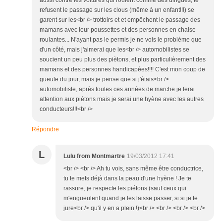
refusent le passage sur les clous (même à un enfant!!!) se
garent sur les<br /> trottoirs et et empêchent le passage des
mamans avec leur poussettes et des personnes en chaise
roulantes... N'ayant pas le permis je ne vois le problème que
d'un côté, mais j'aimerai que les<br /> automobilistes se
soucient un peu plus des piètons, et plus particulièrement des
mamans et des personnes handicapées!!!! C'est mon coup de
gueule du jour, mais je pense que si j'étais<br />
automobiliste, après toutes ces années de marche je ferai
attention aux piétons mais je serai une hyène avec les autres
conducteurs!!!<br />
Répondre
L
Lulu from Montmartre
19/03/2012 17:41
<br /> <br /> Ah tu vois, sans même être conductrice,
tu te mets déjà dans la peau d'une hyène ! Je te
rassure, je respecte les piétons (sauf ceux qui
m'engueulent quand je les laisse passer, si si je te
jure<br /> qu'il y en a plein !)<br /> <br /> <br /> <br />