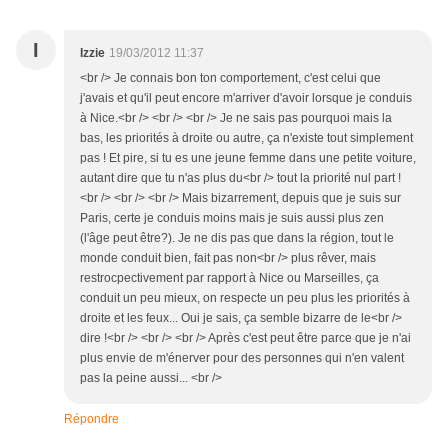
I
Izzie
19/03/2012 11:37
<br /> Je connais bon ton comportement, c'est celui que
j'avais et qu'il peut encore m'arriver d'avoir lorsque je conduis
à Nice.<br /> <br /> <br /> Je ne sais pas pourquoi mais la
bas, les priorités à droite ou autre, ça n'existe tout simplement
pas ! Et pire, si tu es une jeune femme dans une petite voiture,
autant dire que tu n'as plus du<br /> tout la priorité nul part !
<br /> <br /> <br /> Mais bizarrement, depuis que je suis sur
Paris, certe je conduis moins mais je suis aussi plus zen
(l'âge peut être?). Je ne dis pas que dans la région, tout le
monde conduit bien, fait pas non<br /> plus rêver, mais
restrocpectivement par rapport à Nice ou Marseilles, ça
conduit un peu mieux, on respecte un peu plus les priorités à
droite et les feux... Oui je sais, ça semble bizarre de le<br />
dire !<br /> <br /> <br /> Après c'est peut être parce que je n'ai
plus envie de m'énerver pour des personnes qui n'en valent
pas la peine aussi... <br />
Répondre