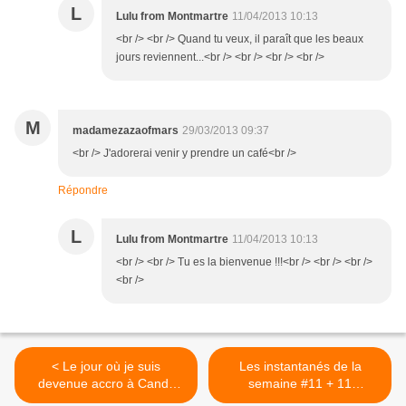
L
Lulu from Montmartre
11/04/2013 10:13
<br /> <br /> Quand tu veux, il paraît que les beaux
jours reviennent...<br /> <br /> <br /> <br />
M
madamezazaofmars
29/03/2013 09:37
<br /> J'adorerai venir y prendre un café<br />
Répondre
L
Lulu from Montmartre
11/04/2013 10:13
<br /> <br /> Tu es la bienvenue !!!<br /> <br /> <br />
<br />
< Le jour où je suis
Les instantanés de la
devenue accro à Candy
semaine #11 + 11
Crush Saga...
questions pour mieux se