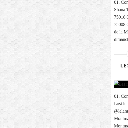
01. Com
Shana T
75018 0
75008 0
de la M
dimanch
LE
01. Com
Lost in
@lelama
Montmar
Montma