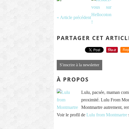
« Article précédent
PARTAGER CET ARTICL
Rep
S'inscrire à la newsletter
À PROPOS
Lulu, pacsée, maman comb
proximité. Lulu From Mont
Montmartre autrement, re
Voir le profil de
Lulu from Montmartre