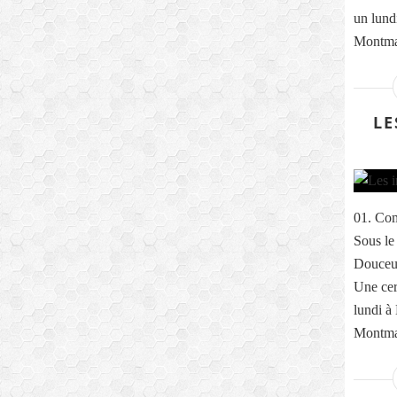
un lund
Montmar
LE
01. Com
Sous le
Douceur
Une cer
lundi à
Montmar