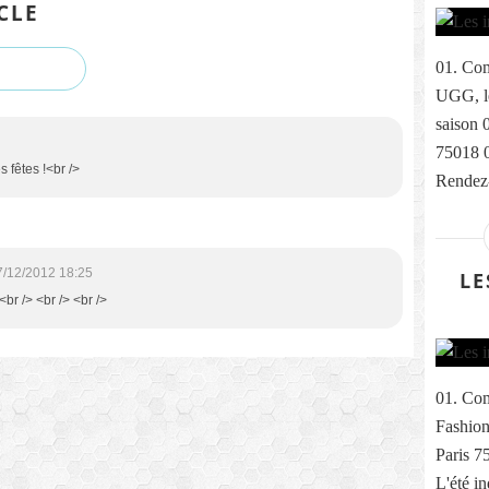
CLE
01. Com
UGG, le
saison 
75018 
 fêtes !<br />
Rendez-
7/12/2012 18:25
LE
<br /> <br /> <br />
01. Com
Fashion
Paris 7
L'été i