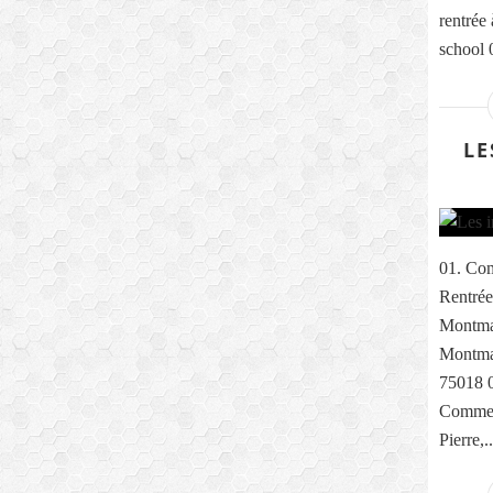
rentrée
school 0
LE
01. Com
Rentrée
Montma
Montmar
75018 0
Comme e
Pierre,..