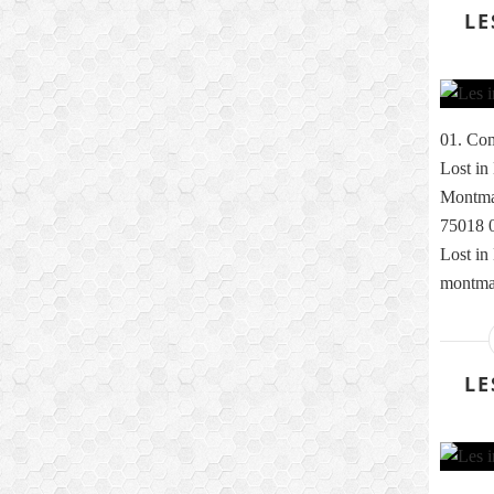
LE
01. Com
Lost in
Montmar
75018 0
Lost in
montmar
LE