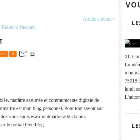
VOU
Article suivant »
LE
Retour à l'accueil
E
ost
0
01. Com
Lumière
montmar
75018 
lundi s
L'autom
lée, marâtre assumée et communicante digitale de
martre est mon blog personnel. Pour tout savoir sur
ndez-vous sur www.montmartre-addict.com.
sur le portail Overblog
LE