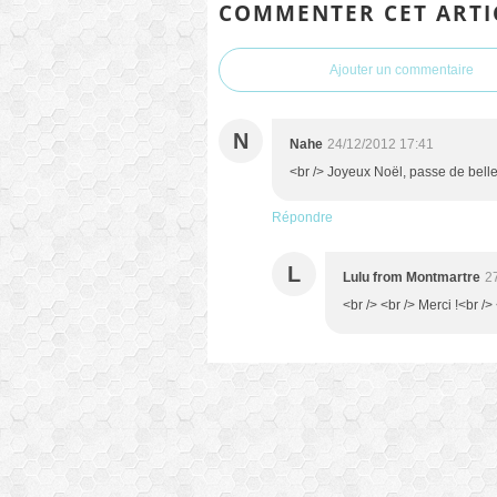
COMMENTER CET ARTI
Ajouter un commentaire
N
Nahe
24/12/2012 17:41
<br /> Joyeux Noël, passe de belles
Répondre
L
Lulu from Montmartre
2
<br /> <br /> Merci !<br /> 