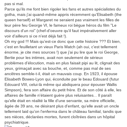
pas si mal.
Parce qu'ils me font bien rigoler les fans et autres spécialistes du
gotha, mais j'ai quand-même appris récemment qu'Elisabeth (the
queen herself) et Margaret ne seraient pas vraiment les filles de
leur père feu George VI, le fameux roi bègue héros du film "Le
discours d'un roi" (chef-d'oeuvre qu'il faut impérativement aller
voir d'ailleurs si ce n'est déjà fait !).
Oh my god !!! Mais qu'est-ce donc que cette histoire ??? Et bien,
c'est en feuilletant un vieux Paris Match (ah oui, c'est tellement
énorme, je cite mes sources !) que j'ai pu lire que le roi George,
Bertie pour les intimes, avait non seulement de sérieux
problèmes d'élocution, mais en plus faisait pipi au lit, clignait des
yeux, grimaçait avec sa bouche, et, comme pas mal de ses
ancêtres semble-t-il, était un mauvais coup. En 1923, il épouse
Elisabeth Bowes-Lyon qui, éconduite par le beau Edouard (futur
Edouard VIII, celui-là même qui abdiquera pour épouser Wallis
Simpson), fera son affaire du petit frère. Et de son côté à elle, les
affaires de famille n'étaient guère plus reluisantes... Il paraît
qu'elle était en réalité la fille d'une servante, sa mère officielle,
âgée de 39 ans, ne désirant plus d'enfant, qu'elle avait un oncle
tellement laid qu'on l'enferma dans le château familial, tandis que
ses nièces, déclarées mortes, furent cloîtrées dans un hôpital
psychiatrique.