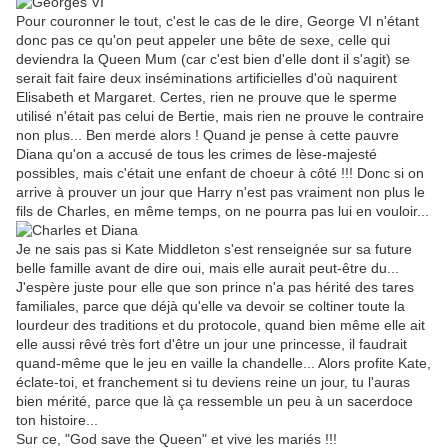
Pour couronner le tout, c'est le cas de le dire, George VI n'étant
donc pas ce qu'on peut appeler une bête de sexe, celle qui
deviendra la Queen Mum (car c'est bien d'elle dont il s'agit) se
serait fait faire deux inséminations artificielles d'où naquirent
Elisabeth et Margaret. Certes, rien ne prouve que le sperme
utilisé n'était pas celui de Bertie, mais rien ne prouve le contraire
non plus... Ben merde alors ! Quand je pense à cette pauvre
Diana qu'on a accusé de tous les crimes de lèse-majesté
possibles, mais c'était une enfant de choeur à côté !!! Donc si on
arrive à prouver un jour que Harry n'est pas vraiment non plus le
fils de Charles, en même temps, on ne pourra pas lui en vouloir...
Je ne sais pas si Kate Middleton s'est renseignée sur sa future
belle famille avant de dire oui, mais elle aurait peut-être du...
J'espère juste pour elle que son prince n'a pas hérité des tares
familiales, parce que déjà qu'elle va devoir se coltiner toute la
lourdeur des traditions et du protocole, quand bien même elle ait
elle aussi rêvé très fort d'être un jour une princesse, il faudrait
quand-même que le jeu en vaille la chandelle... Alors profite Kate,
éclate-toi, et franchement si tu deviens reine un jour, tu l'auras
bien mérité, parce que là ça ressemble un peu à un sacerdoce
ton histoire...
Sur ce, "God save the Queen" et vive les mariés !!!