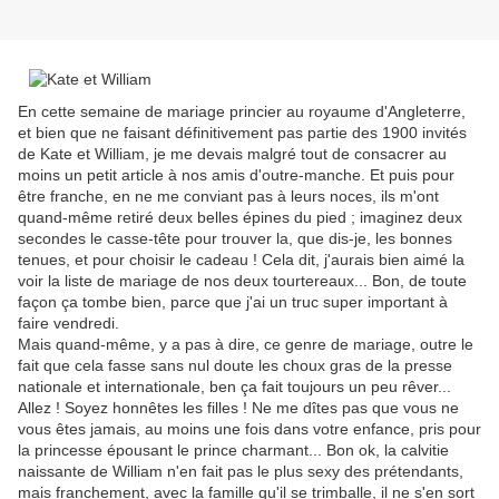
En cette semaine de mariage princier au royaume d'Angleterre,
et bien que ne faisant définitivement pas partie des 1900 invités
de Kate et William, je me devais malgré tout de consacrer au
moins un petit article à nos amis d'outre-manche. Et puis pour
être franche, en ne me conviant pas à leurs noces, ils m'ont
quand-même retiré deux belles épines du pied ; imaginez deux
secondes le casse-tête pour trouver la, que dis-je, les bonnes
tenues, et pour choisir le cadeau ! Cela dit, j'aurais bien aimé la
voir la liste de mariage de nos deux tourtereaux... Bon, de toute
façon ça tombe bien, parce que j'ai un truc super important à
faire vendredi.
Mais quand-même, y a pas à dire, ce genre de mariage, outre le
fait que cela fasse sans nul doute les choux gras de la presse
nationale et internationale, ben ça fait toujours un peu rêver...
Allez ! Soyez honnêtes les filles ! Ne me dîtes pas que vous ne
vous êtes jamais, au moins une fois dans votre enfance, pris pour
la princesse épousant le prince charmant... Bon ok, la calvitie
naissante de William n'en fait pas le plus sexy des prétendants,
mais franchement, avec la famille qu'il se trimballe, il ne s'en sort