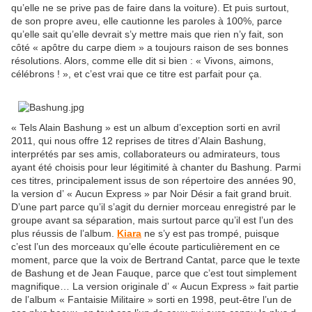
qu’elle ne se prive pas de faire dans la voiture). Et puis surtout,
de son propre aveu, elle cautionne les paroles à 100%, parce
qu’elle sait qu’elle devrait s’y mettre mais que rien n’y fait, son
côté « apôtre du carpe diem » a toujours raison de ses bonnes
résolutions. Alors, comme elle dit si bien : « Vivons, aimons,
célébrons ! », et c’est vrai que ce titre est parfait pour ça.
« Tels Alain Bashung » est un album d’exception sorti en avril
2011, qui nous offre 12 reprises de titres d’Alain Bashung,
interprétés par ses amis, collaborateurs ou admirateurs, tous
ayant été choisis pour leur légitimité à chanter du Bashung. Parmi
ces titres, principalement issus de son répertoire des années 90,
la version d’ « Aucun Express » par Noir Désir a fait grand bruit.
D’une part parce qu’il s’agit du dernier morceau enregistré par le
groupe avant sa séparation, mais surtout parce qu’il est l’un des
plus réussis de l’album.
Kiara
ne s’y est pas trompé, puisque
c’est l’un des morceaux qu’elle écoute particulièrement en ce
moment, parce que la voix de Bertrand Cantat, parce que le texte
de Bashung et de Jean Fauque, parce que c’est tout simplement
magnifique… La version originale d’ « Aucun Express » fait partie
de l’album « Fantaisie Militaire » sorti en 1998, peut-être l’un de