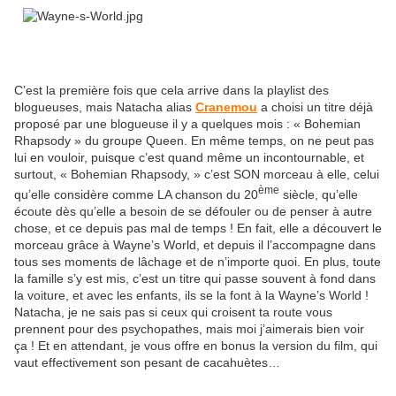
C’est la première fois que cela arrive dans la playlist des
blogueuses, mais Natacha alias
Cranemou
a choisi un titre déjà
proposé par une blogueuse il y a quelques mois : « Bohemian
Rhapsody » du groupe Queen. En même temps, on ne peut pas
lui en vouloir, puisque c’est quand même un incontournable, et
surtout, « Bohemian Rhapsody, » c’est SON morceau à elle, celui
ème
qu’elle considère comme LA chanson du 20
siècle, qu’elle
écoute dès qu’elle a besoin de se défouler ou de penser à autre
chose, et ce depuis pas mal de temps ! En fait, elle a découvert le
morceau grâce à Wayne’s World, et depuis il l’accompagne dans
tous ses moments de lâchage et de n’importe quoi. En plus, toute
la famille s’y est mis, c’est un titre qui passe souvent à fond dans
la voiture, et avec les enfants, ils se la font à la Wayne’s World !
Natacha, je ne sais pas si ceux qui croisent ta route vous
prennent pour des psychopathes, mais moi j’aimerais bien voir
ça ! Et en attendant, je vous offre en bonus la version du film, qui
vaut effectivement son pesant de cacahuètes…