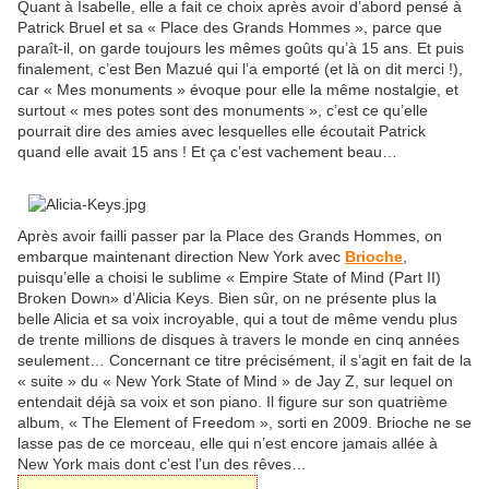
Quant à Isabelle, elle a fait ce choix après avoir d’abord pensé à
Patrick Bruel et sa « Place des Grands Hommes », parce que
paraît-il, on garde toujours les mêmes goûts qu’à 15 ans. Et puis
finalement, c’est Ben Mazué qui l’a emporté (et là on dit merci !),
car « Mes monuments » évoque pour elle la même nostalgie, et
surtout « mes potes sont des monuments », c’est ce qu’elle
pourrait dire des amies avec lesquelles elle écoutait Patrick
quand elle avait 15 ans ! Et ça c’est vachement beau…
Après avoir failli passer par la Place des Grands Hommes, on
embarque maintenant direction New York avec
Brioche
,
puisqu’elle a choisi le sublime « Empire State of Mind (Part II)
Broken Down» d’Alicia Keys. Bien sûr, on ne présente plus la
belle Alicia et sa voix incroyable, qui a tout de même vendu plus
de trente millions de disques à travers le monde en cinq années
seulement… Concernant ce titre précisément, il s’agit en fait de la
« suite » du « New York State of Mind » de Jay Z, sur lequel on
entendait déjà sa voix et son piano. Il figure sur son quatrième
album, « The Element of Freedom », sorti en 2009. Brioche ne se
lasse pas de ce morceau, elle qui n’est encore jamais allée à
New York mais dont c’est l’un des rêves…