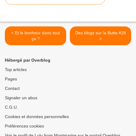
< Et le bonheur dans tout
Des blogs sur la Butte #28
ça ?
>
Hébergé par Overblog
Top articles
Pages
Contact
Signaler un abus
C.G.U.
Cookies et données personnelles
Préférences cookies
Voir le profil de Lulu from Montmartre sur le portail Overblog