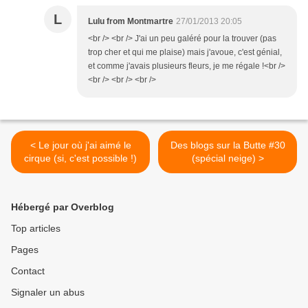
L
Lulu from Montmartre
27/01/2013 20:05
<br /> <br /> J'ai un peu galéré pour la trouver (pas
trop cher et qui me plaise) mais j'avoue, c'est génial,
et comme j'avais plusieurs fleurs, je me régale !<br />
<br /> <br /> <br />
< Le jour où j'ai aimé le
Des blogs sur la Butte #30
cirque (si, c'est possible !)
(spécial neige) >
Hébergé par Overblog
Top articles
Pages
Contact
Signaler un abus