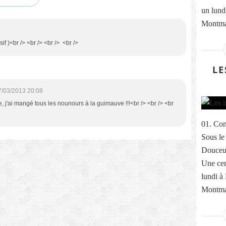
un lund
Montmar
if )<br /> <br /> <br /> <br />
LE
7/03/2013 20:08
ble, j'ai mangé tous les nounours à la guimauve !!!<br /> <br /> <br
01. Com
Sous le
Douceur
Une cer
lundi à
Montmar