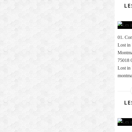
LE
01. Com
Lost in
Montmar
75018 0
Lost in
montmar
LE