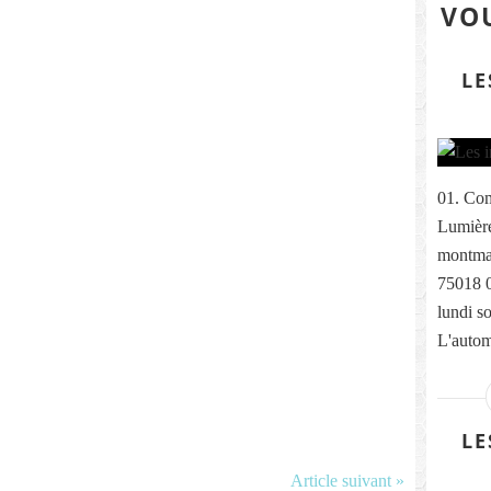
VOU
LE
01. Com
Lumière
montmar
75018 
lundi s
L'autom
LE
Article suivant »