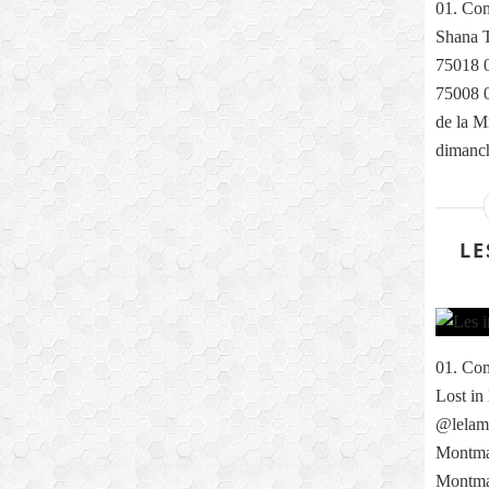
01. Com
Shana T
75018 0
75008 0
de la M
dimanch
LE
01. Com
Lost in
@lelama
Montmar
Montma