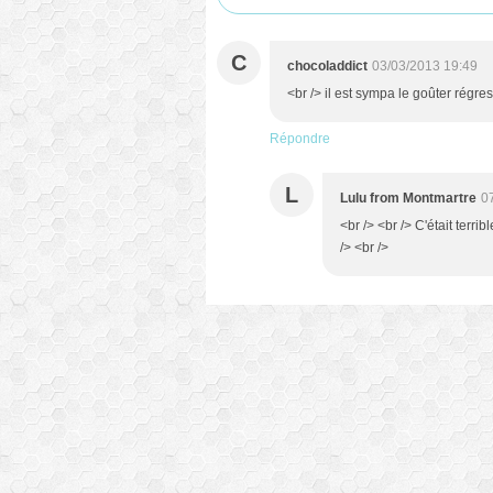
C
chocoladdict
03/03/2013 19:49
<br /> il est sympa le goûter régress
Répondre
L
Lulu from Montmartre
0
<br /> <br /> C'était terri
/> <br />