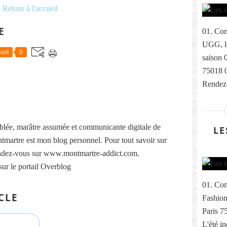
Retour à l'accueil
E
01. Com
UGG, le
ost
0
saison 
75018 
Rendez-
lée, marâtre assumée et communicante digitale de
LE
martre est mon blog personnel. Pour tout savoir sur
ndez-vous sur www.montmartre-addict.com.
sur le portail Overblog
01. Com
CLE
Fashion
Paris 7
L'été i