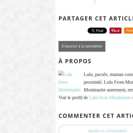
PARTAGER CET ARTICL
Rep
S'inscrire à la newsletter
À PROPOS
Lulu, pacsée, maman comb
proximité. Lulu From Mont
Montmartre autrement, re
Voir le profil de
Lulu from Montmartre
COMMENTER CET ARTI
Ajouter un commentaire