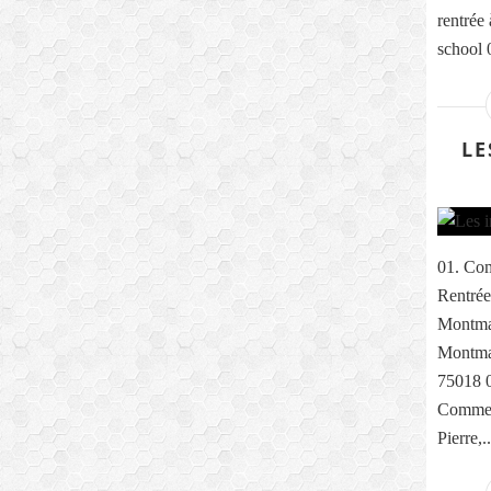
rentrée
school 0
LE
01. Com
Rentrée
Montma
Montmar
75018 0
Comme e
Pierre,..