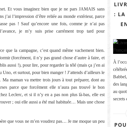
LIV
ernet. Et vous imaginez bien que je ne pars JAMAIS sans
: L
 j’ai l’impression d’être reliée au monde extérieur, parce
E
 passe pas ! Sauf qu’encore une fois, comme je n’ai pas
l’avance, je m’y suis prise carrément trop tard pour
 parce que la campagne, c’est quand même vachement bien.
dormir (forcément, il n’y pas grand chose d’autre à faire, et
À l’occ
is aussi !), pour lire, pour regarder la télé (mais ça j’en ai
célébré
u Uno, et surtout, pour bien manger ! J’attends d’ailleurs le
Babbel,
 Ma maman va mettre trois jours à tout préparer, dont au
des lan
ses parce que forcément elle n’aura pas trouvé le bon
au quoti
ez Leclerc, et si il n’y en a pas non plus là-bas, elle est
secrets d
trouver ; oui elle aussi a été mal habituée… Mais une chose
’espère que vous ne m’en voudrez pas… Je me moque un peu
POU