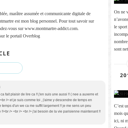
On ne v
lée, marâtre assumée et communicante digitale de
n’avons 
martre est mon blog personnel. Pour tout savoir sur
le spor
ndez-vous sur www.montmartre-addict.com.
incompa
sur le portail Overblog
nombre 
sont net
CLE
20
3
fait plaisir de lire ca !! j'en suis une aussi !! ( nee a auxerre et
 <br /> et je suis comme toi , j'aime y descendre de temps en
C’est u
le temps d'un we ca me suffit largement !! je me sens un peu
!<br /> <br /> <br /> j'ai besoin de la vie parisienne maintenant !!
mois que
ici, ni