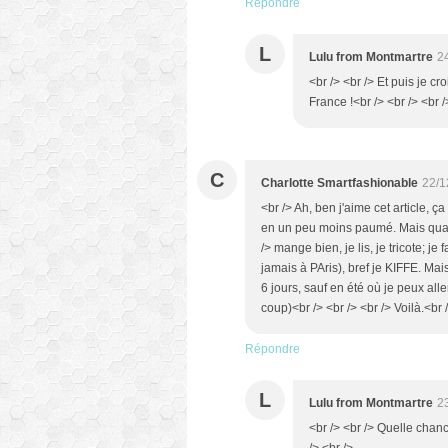
Répondre
L
Lulu from Montmartre
2
<br /> <br /> Et puis je cr
France !<br /> <br /> <br /
C
Charlotte Smartfashionable
22/1
<br /> Ah, ben j'aime cet article, 
en un peu moins paumé. Mais quand 
/> mange bien, je lis, je tricote; je
jamais à PAris), bref je KIFFE. Mais
6 jours, sauf en été où je peux all
coup)<br /> <br /> <br /> Voilà.<br 
Répondre
L
Lulu from Montmartre
2
<br /> <br /> Quelle chan