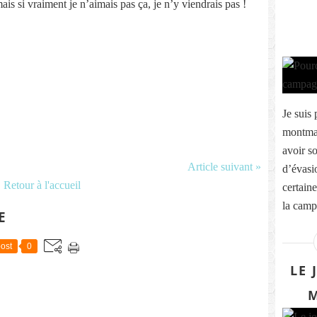
mais si vraiment je n’aimais pas ça, je n’y viendrais pas !
Je suis 
montmar
avoir s
Article suivant »
d’évasio
Retour à l'accueil
certaine
la campa
E
ost
0
LE 
M