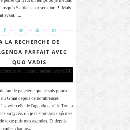
e pense qu’il fut un temps où je mettais
 jusqu’à 5 articles par semaine !!! Mais
it avant......
A LA RECHERCHE DE
AGENDA PARFAIT AVEC
QUO VADIS
de fan de papèterie que je suis poursuis
e du Graal depuis de nombreuses
à savoir celle de l'agenda parfait. Tout a
é au lycée, où je customisais déjà mes
 de texte puis mes agendas. Et depuis
ravaille, chaque...