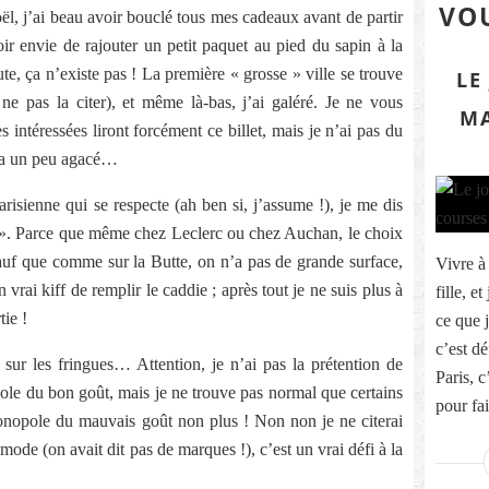
VOU
oël, j’ai beau avoir bouclé tous mes cadeaux avant de partir
voir envie de rajouter un petit paquet au pied du sapin à la
ute, ça n’existe pas ! La première « grosse » ville se trouve
LE
 pas la citer), et même là-bas, j’ai galéré. Je ne vous
MA
s intéressées liront forcément ce billet, mais je n’ai pas du
m’a un peu agacé…
risienne qui se respecte (ah ben si, j’assume !), je me dis
 ». Parce que même chez Leclerc ou chez Auchan, le choix
f que comme sur la Butte, on n’a pas de grande surface,
Vivre à
vrai kiff de remplir le caddie ; après tout je ne suis plus à
fille, e
tie !
ce que j
c’est dé
sur les fringues… Attention, je n’ai pas la prétention de
Paris, 
ole du bon goût, mais je ne trouve pas normal que certains
pour fai
onopole du mauvais goût non plus ! Non non je ne citerai
de (on avait dit pas de marques !), c’est un vrai défi à la