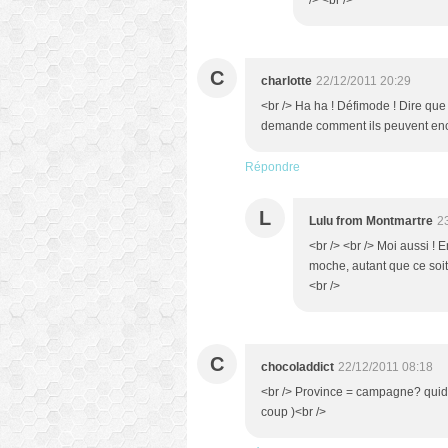
/> <br />
C
charlotte
22/12/2011 20:29
<br /> Ha ha ! Défimode ! Dire que
demande comment ils peuvent encore
Répondre
L
Lulu from Montmartre
2
<br /> <br /> Moi aussi ! 
moche, autant que ce soit
<br />
C
chocoladdict
22/12/2011 08:18
<br /> Province = campagne? quid de
coup )<br />