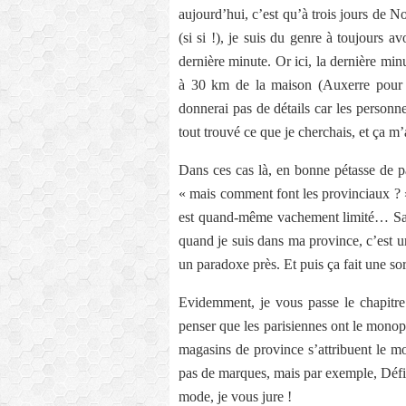
aujourd’hui, c’est qu’à trois jours de N
(si si !), je suis du genre à toujours a
dernière minute. Or ici, la dernière min
à 30 km de la maison (Auxerre pour ne
donnerai pas de détails car les personne
tout trouvé ce que je cherchais, et ça 
Dans ces cas là, en bonne pétasse de pa
« mais comment font les provinciaux ?
est quand-même vachement limité… Sau
quand je suis dans ma province, c’est un 
un paradoxe près. Et puis ça fait une sor
Evidemment, je vous passe le chapitre 
penser que les parisiennes ont le monop
magasins de province s’attribuent le m
pas de marques, mais par exemple, Défimo
mode, je vous jure !