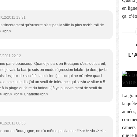
Quand j
en ligne
ça, c’éta
4/12/2011 13:31
ois sincèrement qu'Auxerre n'est pas la ville la plus rock'n roll de
> <br />
L'
2/2011 22:12
ça me parle beaucoup. Quand je pars en Bretagne c'est tout pareil,
je vais là bas je suis en mode régression totale : je dors, je<br
 fais des jeux de société, la cuisine (le truc qui ne m'arrive quasi
 comme tu le dis, j'ai un seuil de tolérance qui se<br /> situe à 5-
er à la plage ou faire du bateau (là ya plus vraiment de seuil du
/> <br /> <br /> Charlotte<br />
La gran
la quêt
années, 
commenc
3/12/2011 00:36
cahiers
ce, car en Bourgogne, on n'a même pas la mer !!!<br /> <br /> <br
que je t