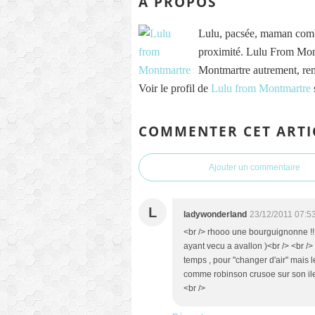
À PROPOS
Lulu, pacsée, maman comb
proximité. Lulu From Mont
Montmartre autrement, re
Voir le profil de
Lulu from Montmartre
COMMENTER CET ARTI
Ajouter un commentaire
L
ladywonderland
23/12/2011 07:5
<br /> rhooo une bourguignonne !! ca 
ayant vecu a avallon )<br /> <br />
temps , pour "changer d'air" mais 
comme robinson crusoe sur son ile !
<br />