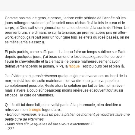
Comme pas mal de gens je pense, j’adore cette période de l’année où les
jours rallongent vraiment, où le soleil nous réchauffe à la fois le cœur et le
corps, et Dieu sait si en général on en a tous besoin à la sortie de l’hiver. Un
premier brunch le dimanche sur la terrasse, un premier apéro pris en after-
work, et hop, ça repart pour un tour (une fois les effets du rosé passés, on ne
se méfie jamais assez !).
Et puis parfois, ça ne suffit pas… Il a beau faire un temps sublime sur Paris
depuis quelques jours, j’ai beau entendre les oiseaux gazouiller et revoir
fleurir le chèvrefeuille et la clématite (je pense malheureusement avoir
définitivement perdu le jasmin, RIP), la
fatigue
est toujours bel et bien là.
J’ai évidemment pensé réserver quelques jours de vacances au bord de la
mer, mais là tout de suite maintenant, on va dire que ça ne va pas être
complètement possible. Reste alors la solution qui fait certes moins rêver
mais s’avère à coup sûr beaucoup moins onéreuse et souvent tout aussi
efficace : la cure de vitamines.
Qui fut dit fut donc fait, et me voilà partie à la pharmacie, bien décidée à
retrouver mon
énergie
légendaire…
- Bonjour monsieur, je suis un peu à plat en ce moment, je voudrais faire une
petite cure de vitamines.
- Mais bien sûr, lesquelles désirez-vous exactement ?
- ???