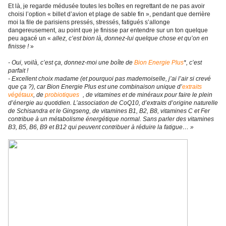
Et là, je regarde médusée toutes les boîtes en regrettant de ne pas avoir
choisi l’option « billet d’avion et plage de sable fin », pendant que derrière
moi la file de parisiens pressés, stressés, fatigués s’allonge
dangereusement, au point que je finisse par entendre sur un ton quelque
peu agacé un «
allez, c’est bion là, donnez-lui quelque chose et qu’on en
finisse !
»
- Oui, voilà, c’est ça, donnez-moi une boîte de
Bion Energie Plus
*, c’est
parfait !
- Excellent choix madame (et pourquoi pas mademoiselle, j’ai l’air si crevé
que ça ?), car Bion Energie Plus est une combinaison unique d’
extraits
végétaux
, de
probiotiques
, de vitamines et de minéraux pour faire le plein
d’énergie au quotidien. L’association de CoQ10, d’extraits d’origine naturelle
de Schisandra et le Gingseng, de vitamines B1, B2, B8, vitamines C et Fer
contribue à un métabolisme énergétique normal. Sans parler des vitamines
B3, B5, B6, B9 et B12 qui peuvent contribuer à réduire la fatigue… »