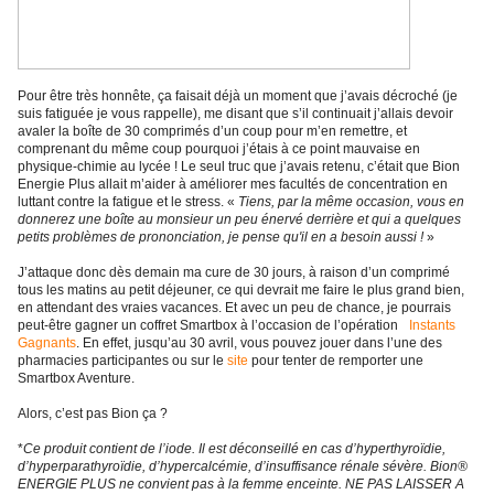
Pour être très honnête, ça faisait déjà un moment que j’avais décroché (je
suis fatiguée je vous rappelle), me disant que s’il continuait j’allais devoir
avaler la boîte de 30 comprimés d’un coup pour m’en remettre, et
comprenant du même coup pourquoi j’étais à ce point mauvaise en
physique-chimie au lycée ! Le seul truc que j’avais retenu, c’était que Bion
Energie Plus allait m’aider à améliorer mes facultés de concentration en
luttant contre la fatigue et le stress. «
Tiens, par la même occasion, vous en
donnerez une boîte au monsieur un peu énervé derrière et qui a quelques
petits problèmes de prononciation, je pense qu'il en a besoin aussi !
»
J’attaque donc dès demain ma cure de 30 jours, à raison d’un comprimé
tous les matins au petit déjeuner, ce qui devrait me faire le plus grand bien,
en attendant des vraies vacances. Et avec un peu de chance, je pourrais
peut-être gagner un coffret Smartbox à l’occasion de l’opération
Instants
Gagnants
. En effet, jusqu’au 30 avril, vous pouvez jouer dans l’une des
pharmacies participantes ou sur le
site
pour tenter de remporter une
Smartbox Aventure.
Alors, c’est pas Bion ça ?
*
Ce produit contient de l’iode. Il est déconseillé en cas d’hyperthyroïdie,
d’hyperparathyroïdie, d’hypercalcémie, d’insuffisance rénale sévère. Bion®
ENERGIE PLUS ne convient pas à la femme enceinte. NE PAS LAISSER A