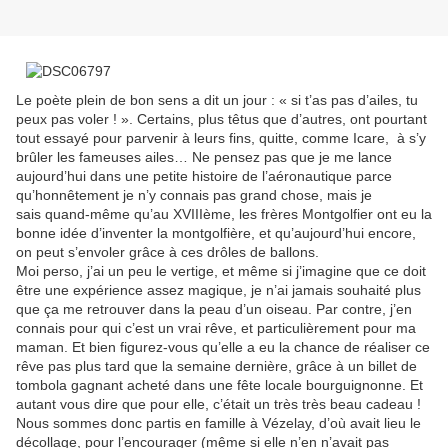
Le poète plein de bon sens a dit un jour : « si t’as pas d’ailes, tu
peux pas voler ! ». Certains, plus têtus que d’autres, ont pourtant
tout essayé pour parvenir à leurs fins, quitte, comme Icare,
à s’y
brûler les fameuses ailes… Ne pensez pas que je me lance
aujourd’hui dans une petite histoire de l’aéronautique parce
qu’honnêtement je n’y connais pas grand chose, mais je
sais
quand-même qu’au XVIIIème, les frères Montgolfier ont eu la
bonne idée d’inventer la montgolfière, et qu’aujourd’hui encore,
on peut s’envoler grâce à ces drôles de ballons.
Moi perso, j’ai un peu le vertige, et même si j’imagine que ce doit
être une expérience assez magique, je n’ai jamais souhaité plus
que ça me retrouver dans la peau d’un oiseau. Par contre, j’en
connais pour qui c’est un vrai rêve, et particulièrement pour ma
maman. Et bien figurez-vous qu’elle a eu la chance de réaliser ce
rêve pas plus tard que la semaine dernière, grâce à un billet de
tombola gagnant acheté dans une fête locale bourguignonne. Et
autant vous dire que pour elle, c’était un très très beau cadeau !
Nous sommes donc partis en famille à Vézelay, d’où avait lieu le
décollage, pour l’encourager (même si elle n’en n’avait pas