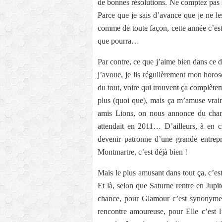
de bonnes résolutions. Ne comptez pas s
Parce que je sais d’avance que je ne les
comme de toute façon, cette année c’est 
que pourra…
Par contre, ce que j’aime bien dans ce d
j’avoue, je lis régulièrement mon horo
du tout, voire qui trouvent ça complète
plus (quoi que), mais ça m’amuse vraim
amis Lions, on nous annonce du chang
attendait en 2011… D’ailleurs, à en cr
devenir patronne d’une grande entre
Montmartre, c’est déjà bien !
Mais le plus amusant dans tout ça, c’es
Et là, selon que Saturne rentre en Jupit
chance, pour Glamour c’est synonyme 
rencontre amoureuse, pour Elle c’est 