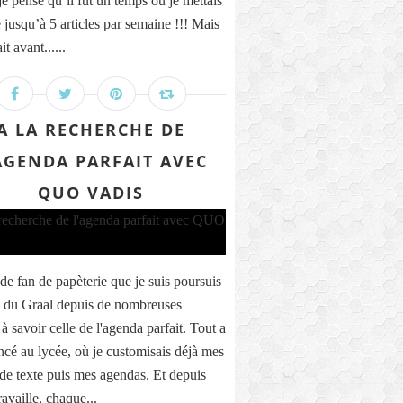
e pense qu’il fut un temps où je mettais
 jusqu’à 5 articles par semaine !!! Mais
it avant......
A LA RECHERCHE DE
AGENDA PARFAIT AVEC
QUO VADIS
de fan de papèterie que je suis poursuis
e du Graal depuis de nombreuses
à savoir celle de l'agenda parfait. Tout a
é au lycée, où je customisais déjà mes
 de texte puis mes agendas. Et depuis
ravaille, chaque...