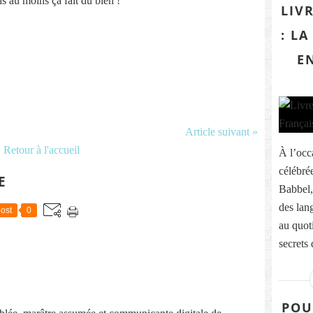
is au moins ça fait du bien !
LIV
: L
E
Article suivant »
Retour à l'accueil
À l’occ
célébré
E
Babbel,
des lan
ost
0
au quoti
secrets d
POU