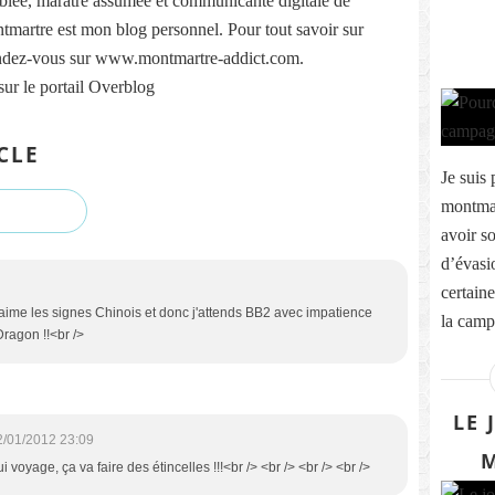
lée, marâtre assumée et communicante digitale de
martre est mon blog personnel. Pour tout savoir sur
ndez-vous sur www.montmartre-addict.com.
sur le portail Overblog
CLE
Je suis 
montmar
avoir s
d’évasio
certaine
 j'aime les signes Chinois et donc j'attends BB2 avec impatience
la campa
Dragon !!<br />
LE 
2/01/2012 23:09
M
 voyage, ça va faire des étincelles !!!<br /> <br /> <br /> <br />