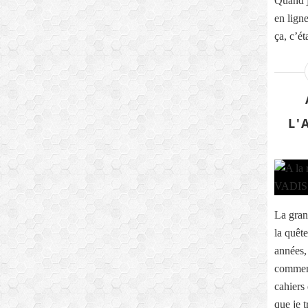
Quand j
en ligne
ça, c’éta
L'
La gran
la quêt
années, 
commenc
cahiers
que je t