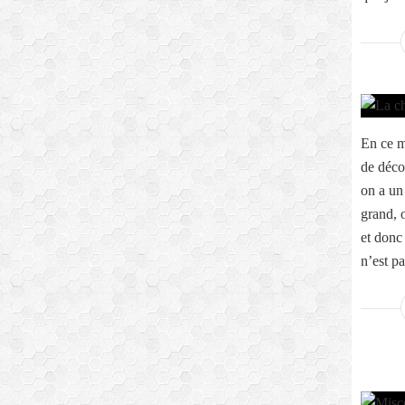
En ce m
de déco
on a un
grand, 
et donc
n’est pa