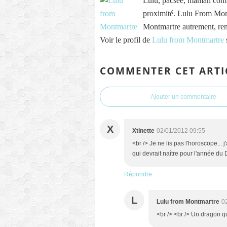
Lulu, pacsée, maman comb
proximité. Lulu From Mont
Montmartre autrement, re
Voir le profil de
Lulu from Montmartre
COMMENTER CET ARTI
Ajouter un commentaire
X
Xtinette
02/01/2012 09:55
<br /> Je ne lis pas l'horoscope...
qui devrait naître pour l'année du 
Répondre
L
Lulu from Montmartre
0
<br /> <br /> Un dragon qui