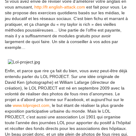
Si vous avez envie de réviser voire d’améliorer votre anglais en
vous amusant,
http://fr.english-attack.com
est fait pour vous. Le
site propose des exercices quotidiens basés sur les médias, le
jeu éducatif et les réseaux sociaux. C’est bien fichu et marrant à
pratiquer, et ça change du « my taylor is rich » des vieilles
méthodes poussiéreuses… Une partie de l’offre est payante,
mais il y a suffisamment de modules gratuits pour avoir
largement de quoi faire. Un site à conseiller à vos ados par
exemple…
Enfin, et parce que rire ça fait du bien, vous avez peut-être déjà
entendu parler du LOL PROJECT. Sur une idée originale de
David Ken (photographe) et William Lafarge (directeur de
création), le LOL PROJECT est né en septembre 2009 avec la
volonté de réaliser des photos de fous rires d’anonymes. Le
projet a d’abord pris forme sur Facebook, et aujourd’hui sur le
site
www.lolproject.com
, le but étant de réaliser la plus grande
exposition participative urbaine du monde. Mais le LOL
PROJECT, c’est aussi une association Loi 1901 qui organise
toute l’année des journées LOL pour apporter du positif à l’hôpital
et récolter des fonds directs pour les associations des hôpitaux.
Un beau projet donc, et un site plein de photos de fous rires qui,