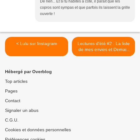
De rien... Et si tu habites à côté, il paraît que les
copros sont sympas et que parfois ils laissent la grille
ouverte !
< Lulu sur Instagram
Lectures d'été #2 : La liste
de mes envies et Demain
j'arrête ! >
Hébergé par Overblog
Top articles
Pages
Contact
Signaler un abus
C.G.U.
Cookies et données personnelles
Préférences cookies