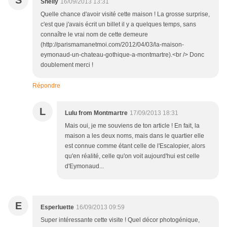
S
Sheily
16/09/2013 13:31
Quelle chance d'avoir visité cette maison ! La grosse surprise,
c'est que j'avais écrit un billet il y a quelques temps, sans
connaître le vrai nom de cette demeure
(http://parismamanetmoi.com/2012/04/03/la-maison-
eymonaud-un-chateau-gothique-a-montmartre).<br /> Donc
doublement merci !
Répondre
L
Lulu from Montmartre
17/09/2013 18:31
Mais oui, je me souviens de ton article ! En fait, la
maison a les deux noms, mais dans le quartier elle
est connue comme étant celle de l'Escalopier, alors
qu'en réalité, celle qu'on voit aujourd'hui est celle
d'Eymonaud...
E
Esperluette
16/09/2013 09:59
Super intéressante cette visite ! Quel décor photogénique,