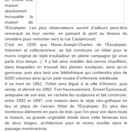
maison
absolument
incroyable : la
maison de
l'Escalopier. Les plus observateurs auront d'ailleurs peut-être
remarqué sa tour carrée, en passant le pont au dessus du
cimetière pour remonter vers la rue Caulaincourt.
C'est en 1835 que Marie-Joseph-Charles de l'Escalopier,
histoirien et collectionneur, se fait construire un hôtel pour le
moins original de style troubadour en pleine campagne (je vous
parle d'un temps...). Il y fait ainsi installer des serres chauffées,
dans lesquelles on trouvait des plantes exotiques, ainsi qu'un
gymnase, puis plus tard une bibliothèque qui contiendra plus de
5000 volumes ainsi qu'un petit musée d'orfèvrerie médiévale.
A sa mort en 1861, l'hôtel sera légué à la ville d'Amiens, puis
vendu et démoli en 1882. Fort heureusement, Ernest Eymonaud,
antiquaire de son état, en rachète les sculptures et fait construire,
entre 1892 et 1897, une maison dans le style néo-gothique en
lieu et place de l'ancien Hôtel de l'Escalopier. En plus des
nombreux éléments en pans de bois que l'on peut voir dans toute
la maison, sa grande originalité réside dans cette fameuse tour
de deux étages, architecture pour le moins insolite dans le
paysage montmartrois.