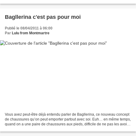
traduction du mot preppy dans le...
Bagllerina c'est pas pour moi
Publié le 08/04/2011 à 06:00
Par
Lulu from Montmartre
Vous avez peut-être déjà entendu parler de Bagllerina, ce nouveau concept
de chaussures qu’on peut emporter partout avec soi. Euh… en même temps,
quand on a une paire de chaussures aux pieds, difficile de ne pas les avoir
toujours avec soi, à moins de...