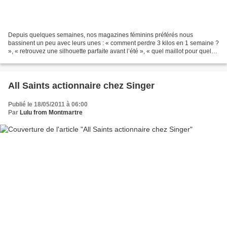
Depuis quelques semaines, nos magazines féminins préférés nous
bassinent un peu avec leurs unes : « comment perdre 3 kilos en 1 semaine ?
», « retrouvez une silhouette parfaite avant l’été », « quel maillot pour quel
corps ? ». Bref, si c’est pour nous...
All Saints actionnaire chez Singer
Publié le 18/05/2011 à 06:00
Par
Lulu from Montmartre