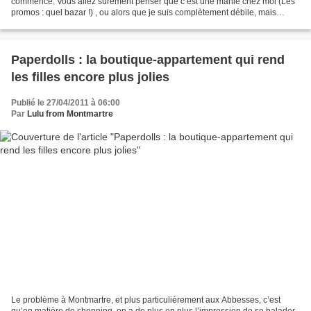
commencé. Vous allez sûrement penser que c’est une manie chez moi (Les
promos : quel bazar !) , ou alors que je suis complètement débile, mais
encore une fois je ne comprends plus rien...
Paperdolls : la boutique-appartement qui rend
les filles encore plus jolies
Publié le 27/04/2011 à 06:00
Par
Lulu from Montmartre
Le problème à Montmartre, et plus particulièrement aux Abbesses, c’est
qu’en matière de shopping, on a de plus en plus l’impression de se balader