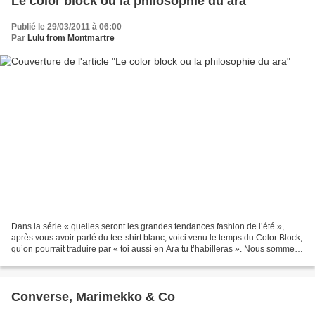
Le color block ou la philosophie du ara
Publié le 29/03/2011 à 06:00
Par
Lulu from Montmartre
Dans la série « quelles seront les grandes tendances fashion de l’été »,
après vous avoir parlé du tee-shirt blanc, voici venu le temps du Color Block,
qu’on pourrait traduire par « toi aussi en Ara tu t’habilleras ». Nous sommes
toutes et tous d’accord...
Converse, Marimekko & Co