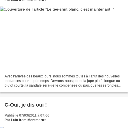
Avec l’arrivée des beaux jours, nous sommes toutes à l’affut des nouvelles
tendances pour le printemps. Devrons-nous porter la jupe plutôt longue ou
plutôt courte, la sandale sera-t-elle compensée ou pas, quelles seront les
couleurs et les pièces phares...
C-Oui, je dis oui !
Publié le 07/03/2011 à 07:00
Par
Lulu from Montmartre