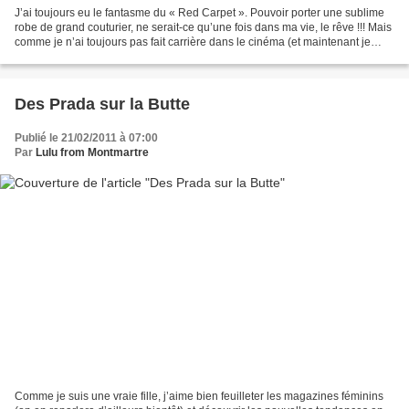
J’ai toujours eu le fantasme du « Red Carpet ». Pouvoir porter une sublime
robe de grand couturier, ne serait-ce qu’une fois dans ma vie, le rêve !!! Mais
comme je n’ai toujours pas fait carrière dans le cinéma (et maintenant je
pense que c’est foutu),...
Des Prada sur la Butte
Publié le 21/02/2011 à 07:00
Par
Lulu from Montmartre
Comme je suis une vraie fille, j’aime bien feuilleter les magazines féminins