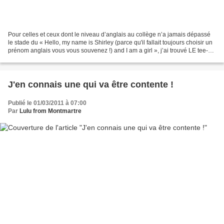
Pour celles et ceux dont le niveau d’anglais au collège n’a jamais dépassé
le stade du « Hello, my name is Shirley (parce qu'il fallait toujours choisir un
prénom anglais vous vous souvenez !) and I am a girl », j’ai trouvé LE tee-
shirt qui va les décomplexer....
J'en connais une qui va être contente !
Publié le 01/03/2011 à 07:00
Par
Lulu from Montmartre