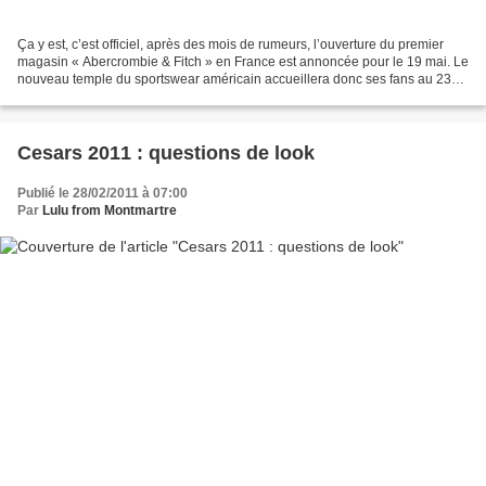
Ça y est, c’est officiel, après des mois de rumeurs, l’ouverture du premier
magasin « Abercrombie & Fitch » en France est annoncée pour le 19 mai. Le
nouveau temple du sportswear américain accueillera donc ses fans au 23
av. des Champs Elysées. Il leur...
Cesars 2011 : questions de look
Publié le 28/02/2011 à 07:00
Par
Lulu from Montmartre