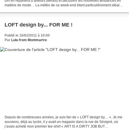
(on en reparlera d’ailleurs bientôt) et découvrir les nouvelles tendances en
matière de mode… La météo de ce week-end étant particulièrement idéale
pour ce genre d’activité,...
LOFT design by... FOR ME !
Publié le 16/02/2011 à 10:00
Par
Lulu from Montmartre
Depuis de nombreuses années, je suis fan de « LOFT design by… ». Je me
souviens, déjà au lycée, il y avait un magasin dans la rue de Sévigné, où
j’avais acheté mon premier tee-shirt « ART IS A DIRTY JOB BUT