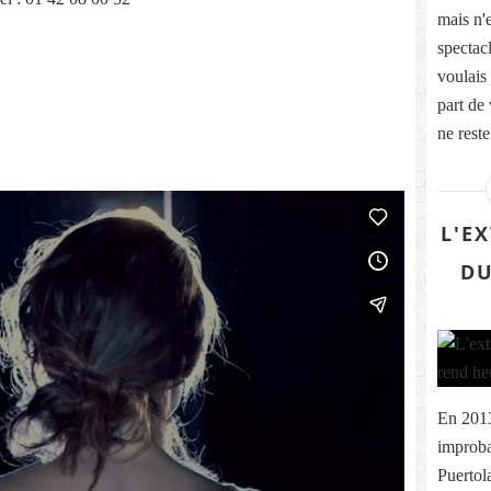
mais n'
spectac
voulais
part de 
ne reste
L'E
DU
En 2013
improba
Puertola