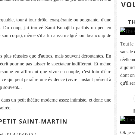
VOU
uable, tour à tour drôle, exaspérante ou poignante, d'une
T
é. Du coup, j'ai trouvé Sami Bouajilla parfois un peu en
c son corps), même s'il a lui aussi malgré tout beaucoup de
Tout le
sans le 
es plus réussies que d'autres, mais souvent déroutantes. En
réelleme
 écrit pour ne pas laisser le spectateur indifférent. Et même
aujourd'
ersonne en affirmant que vivre en couple, c'est loin d'être
dont on 
ur ce qui peut paraître une évidence (vivre l'instant présent à
qu'il se
p souvent...
 dans un petit théâtre moderne assez intimiste, et donc une
soirée.
PETIT SAINT-MARTIN
Ok je vo
el : 01 42 08 00 32