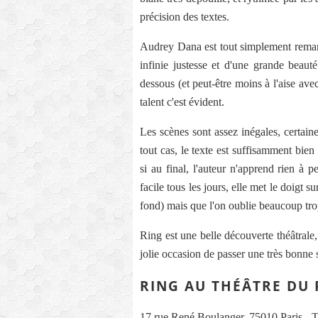
précision des textes.
Audrey Dana est tout simplement remarq
infinie justesse et d'une grande beaut
dessous (et peut-être moins à l'aise ave
talent c'est évident.
Les scènes sont assez inégales, certain
tout cas, le texte est suffisamment bien
si au final, l'auteur n'apprend rien à p
facile tous les jours, elle met le doigt s
fond) mais que l'on oublie beaucoup tro
Ring est une belle découverte théâtrale,
jolie occasion de passer une très bonne 
RING AU THÉÂTRE DU 
17 rue René Boulanger, 75010 Paris - T