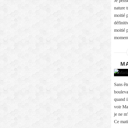
Je pens
nature t
moitié p
définit
moitié p
moment 
MA
Sans êt
bouleva
quand il
voir Ma
je ne m'
Ce matin