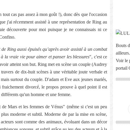
en tout cas pas assez à mon goût !), donc dès que l'occasion
i que j'ai récemment assisté à une représentation de Ring au
raie découverte pour moi puisque je ne connaissais ni ce
 Confino.
Bouts d
t de Ring aussi épuisés qu’après avoir assisté à un combat
ailleurs.
 à la vraie vie pour aimer et panser les blessures
", c'est ce
Voir le 
n d'avoir atteint son but. Ring met en scène un couple (Audrey
portail
travers de dix-huit scènes à une véritable joute verbale et
 mais surtout du couple. D'adam et Eve aux jeunes mariés,
 fraichement divorcé, le propos prouve à quel point il est
ssi différents qu'un homme et une femme.
t de Mars et les femmes de Vénus" (même si c'est un peu
 plus moderne et subtil. Moderne de par la mise en scène,
es acteurs sont comme des animaux, évoluant dans un décor
ambiances sonores, et subtil grâce au jeu des acteurs et à la