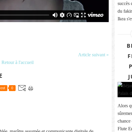
succès 
du fakir
Ikea s'e
B
Article suivant »
F
Retour à l'accueil
E
J
ost
0
Alors q
sûremen
chance d
Flute E
lée, marâtre assumée et communicante digitale de