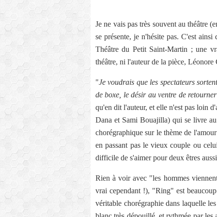
Je ne vais pas très souvent au théâtre (
se présente, je n'hésite pas. C'est ains
Théâtre du Petit Saint-Martin ; une v
théâtre, ni l'auteur de la pièce, Léonore
"
Je voudrais que les spectateurs sorten
de boxe, le désir au ventre de retourner
qu'en dit l'auteur, et elle n'est pas loi
Dana et Sami Bouajilla) qui se livre au 
chorégraphique sur le thème de l'amour
en passant pas le vieux couple ou celui
difficile de s'aimer pour deux êtres au
Rien à voir avec "les hommes viennen
vrai cependant !), "Ring" est beaucoup
véritable chorégraphie dans laquelle l
blanc très dépouillé, et rythmée par les 