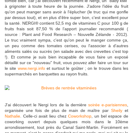
tombe bien, car j'ai découvert récemment le Nergi, un "baby kiwi"
à grignoter à toute heure de la journée. J'adore l'idée du fruit
qu'on peut manger sans avoir à l'éplucher (le truc qui me gonfle
par dessus tout), et en plus d'être super bon, c'est excellent pour
la santé. NERGI® contient 52,5 mg de vitamines C pour 100 g de
fruits frais soit 87,50 % de l’apport journalier recommandé (
source : Plant and Food Research – Nouvelle Zélande - 2012).
Le truc vraiment sympa, c'est qu'on peut le manger comme ça,
un peu comme des tomates cerises, ou l'associer à d'autres
aliments salés ou sucrés (en salade avec des crevettes c'est top
!). Et comme je suis bien incapable de vous faire un exposé
détaillé sur ce "nouveau" fruit, vous pouvez aller faire un tour sur
le site
www.nergi.info
et surtout le goûter ; on le trouve dans les
supermarchés en barquettes au rayon fruits.
J'ai découvert le Nergi lors de la dernière
soirée e-parisiennes
,
organisée une fois de plus de main de maître par
Sheily
et
Nathalie
. Celle-ci avait lieu chez
Coworkshop
, un bel espace de
coworking ouvert depuis quelques mois dans le 10ème
arrondissement, tout près du Canal Saint-Martin. Forcément en