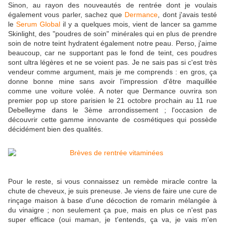
Sinon, au rayon des nouveautés de rentrée dont je voulais
également vous parler, sachez que
Dermance
, dont j'avais testé
le
Serum Global
il y a quelques mois, vient de lancer sa gamme
Skinlight, des "poudres de soin" minérales qui en plus de prendre
soin de notre teint hydratent également notre peau. Perso, j'aime
beaucoup, car ne supportant pas le fond de teint, ces poudres
sont ultra légères et ne se voient pas. Je ne sais pas si c'est très
vendeur comme argument, mais je me comprends : en gros, ça
donne bonne mine sans avoir l'impression d'être maquillée
comme une voiture volée. A noter que Dermance ouvrira son
premier pop up store parisien le 21 octobre prochain au 11 rue
Debelleyme dans le 3ème arrondissement ; l'occasion de
découvrir cette gamme innovante de cosmétiques qui possède
décidément bien des qualités.
Pour le reste, si vous connaissez un remède miracle contre la
chute de cheveux, je suis preneuse. Je viens de faire une cure de
rinçage maison à base d'une décoction de romarin mélangée à
du vinaigre ; non seulement ça pue, mais en plus ce n'est pas
super efficace (oui maman, je t'entends, ça va, je vais m'en