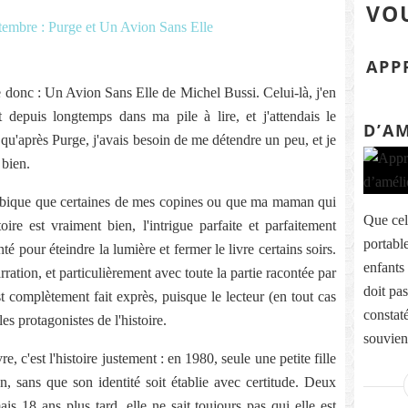
VOU
APP
e donc : Un Avion Sans Elle de Michel Bussi. Celui-là, j'en
t depuis longtemps dans ma pile à lire, et j'attendais le
D’A
qu'après Purge, j'avais besoin de me détendre un peu, et je
 bien.
ambique que certaines de mes copines ou que ma maman qui
Que cel
ire est vraiment bien, l'intrigue parfaite et parfaitement
portable
é pour éteindre la lumière et fermer le livre certains soirs.
enfants 
rration, et particulièrement avec toute la partie racontée par
doit pas
 complètement fait exprès, puisque le lecteur (en tout cas
constat
les protagonistes de l'histoire.
souvien
e, c'est l'histoire justement : en 1980, seule une petite fille
n, sans que son identité soit établie avec certitude. Deux
mais 18 ans plus tard, elle ne sait toujours pas qui elle est