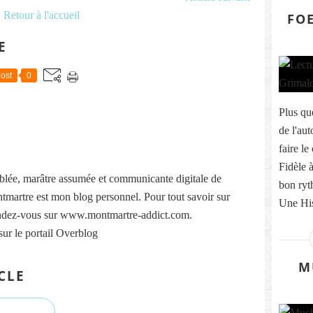
Retour à l'accueil
FO
E
ost
0
Plus que
de l'au
faire le
Fidèle à
lée, marâtre assumée et communicante digitale de
bon ry
martre est mon blog personnel. Pour tout savoir sur
Une His
ndez-vous sur www.montmartre-addict.com.
sur le portail Overblog
M
CLE