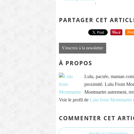
PARTAGER CET ARTICL
Rep
S'inscrire à la newsletter
À PROPOS
Lulu, pacsée, maman comb
proximité. Lulu From Mont
Montmartre autrement, re
Voir le profil de
Lulu from Montmartre
COMMENTER CET ARTI
Ajouter un commentaire