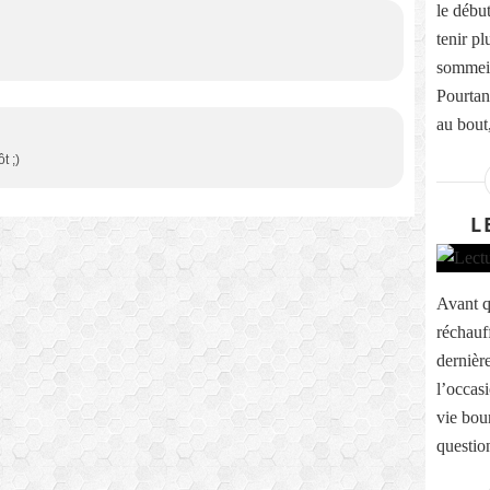
le début
tenir pl
sommeil
Pourtan
au bout,
t ;)
L
Avant qu
réchauf
dernière
l’occas
vie bou
questio