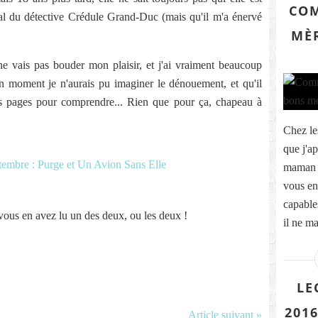
COM
nal du détective Crédule Grand-Duc (mais qu'il m'a énervé
MÈR
ne vais pas bouder mon plaisir, et j'ai vraiment beaucoup
n moment je n'aurais pu imaginer le dénouement, et qu'il
res pages pour comprendre... Rien que pour ça, chapeau à
Chez le
que j'a
maman é
vous en
capables
 vous en avez lu un des deux, ou les deux !
il ne m
LE
2016
Article suivant »