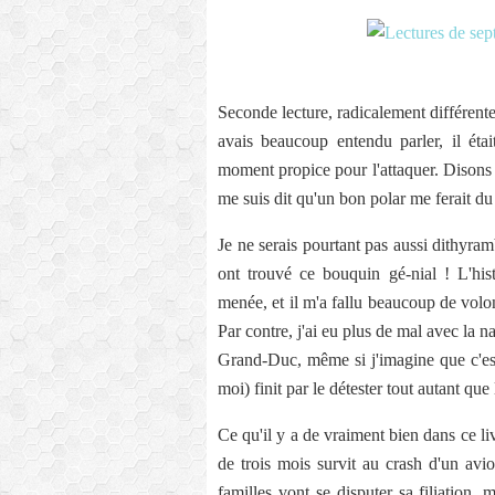
Seconde lecture, radicalement différent
avais beaucoup entendu parler, il étai
moment propice pour l'attaquer. Disons 
me suis dit qu'un bon polar me ferait du
Je ne serais pourtant pas aussi dithyr
ont trouvé ce bouquin gé-nial ! L'histo
menée, et il m'a fallu beaucoup de volont
Par contre, j'ai eu plus de mal avec la na
Grand-Duc, même si j'imagine que c'est
moi) finit par le détester tout autant que 
Ce qu'il y a de vraiment bien dans ce livr
de trois mois survit au crash d'un avio
familles vont se disputer sa filiation, 