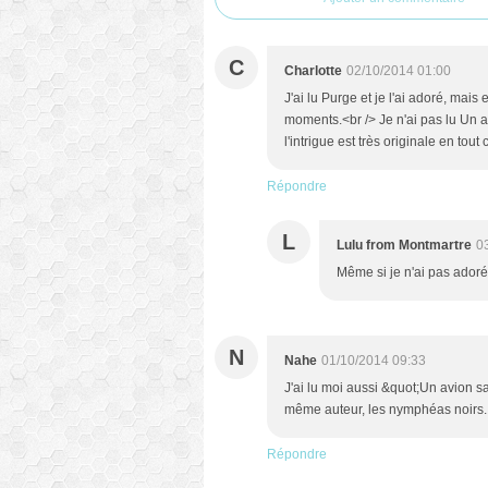
C
Charlotte
02/10/2014 01:00
J'ai lu Purge et je l'ai adoré, mais 
moments.<br /> Je n'ai pas lu Un 
l'intrigue est très originale en tout c
Répondre
L
Lulu from Montmartre
0
Même si je n'ai pas adoré
N
Nahe
01/10/2014 09:33
J'ai lu moi aussi &quot;Un avion sans
même auteur, les nymphéas noirs.
Répondre