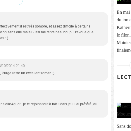
En mai 
du tome
effectivement il est très sombre, et assez difficile à certains
Katheri
avion sans elle mais Bussi me tente beaucoup ! J'avoue que
le filon
as :-)
Maintena
finaleme
3/10/2014 21:40
, Purge reste un excellent roman ;)
LECT
 elle&quot;, je te rejoins tout à fait ! Mais je lui ai préféré, du
Sans dou