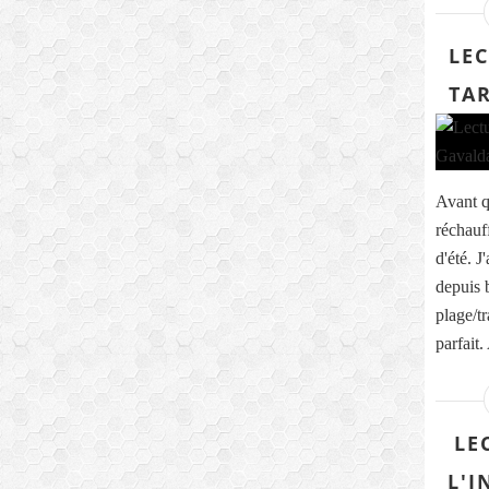
LEC
TAR
Avant q
réchauff
d'été. J
depuis 
plage/t
parfait.
LE
L'I