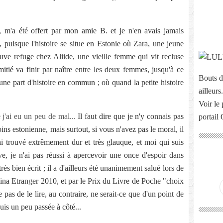
 m'a été offert par mon amie B. et je n'en avais jamais
e, puisque l'histoire se situe en Estonie où Zara, une jeune
uve refuge chez Aliide, une vieille femme qui vit recluse
itié va finir par naître entre les deux femmes, jusqu'à ce
Bouts d
une part d'histoire en commun ; où quand la petite histoire
ailleurs.
Voir le 
 j'ai eu un peu de mal...
Il faut dire que je n'y connais pas
portail
ins estonienne, mais surtout, si vous n'avez pas le moral, il
'ai trouvé extrêmement dur et très glauque, et moi qui suis
e, je n'ai pas réussi à apercevoir une once d'espoir dans
très bien écrit ; il a d'ailleurs été unanimement salué lors de
mina Etranger 2010, et par le Prix du Livre de Poche "choix
 pas de le lire, au contraire, ne serait-ce que d'un point de
suis un peu passée à côté...