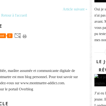
Article suivant »
Oui je s
Retour à l'accueil
n'ai pas
avant. 
E
vous pa
pu teste
ost
0
mes nom
LE 
RÉ
lée, marâtre assumée et communicante digitale de
martre est mon blog personnel. Pour tout savoir sur
ndez-vous sur www.montmartre-addict.com.
sur le portail Overblog
J’ai eu 
jeune. 
CLE
Londres