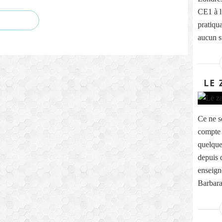
CE1 à l
pratiqua
aucun s
LE 
Ce ne s
compte 
quelque
depuis 
enseig
Barbara,