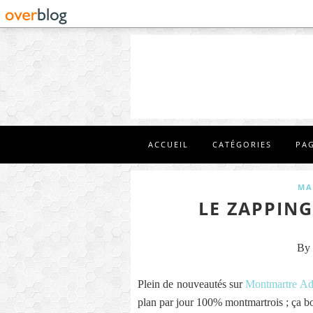
ACCUEIL
CATÉGORIES
PA
MA
LE ZAPPING
By 
Plein de nouveautés sur
Montmartre Ad
plan par jour 100% montmartrois ; ça bo