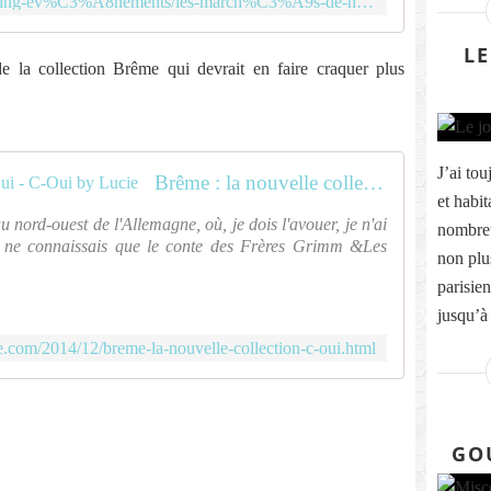
http://montmartre-addict.com/shopping-ev%C3%A8nements/les-march%C3%A9s-de-no%C3%ABl-%C3%A0-montmartre
LE
de la collection Brême qui devrait en faire craquer plus
J’ai tou
Brême : la nouvelle collection C-Oui - C-Oui by Lucie
et habit
u nord-ouest de l'Allemagne, où, je dois l'avouer, je n'ai
nombreu
e ne connaissais que le conte des Frères Grimm &Les
non plus
parisie
jusqu’à 
e.com/2014/12/breme-la-nouvelle-collection-c-oui.html
GO