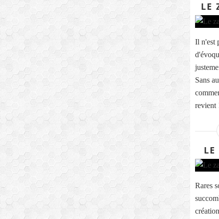
LE 
Il n'es
d'évoqu
justemen
Sans au
commerce
revient 
LE
Rares s
succomb
création