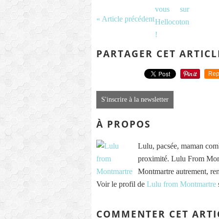
« Article précédent
PARTAGER CET ARTICL
Rep
S'inscrire à la newsletter
À PROPOS
Lulu, pacsée, maman comb
proximité. Lulu From Mont
Montmartre autrement, re
Voir le profil de
Lulu from Montmartre
COMMENTER CET ARTI