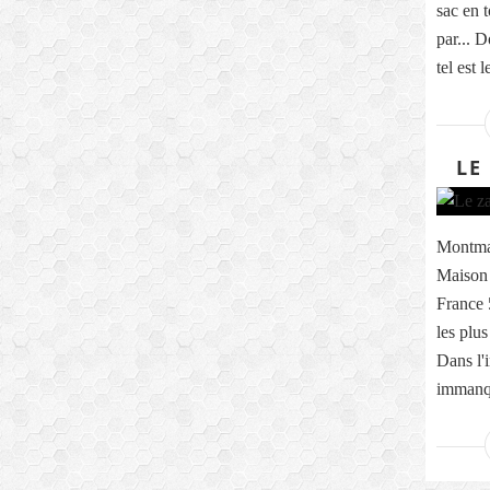
sac en 
par... D
tel est le
LE
Montmar
Maison 
France 
les plus
Dans l'i
immanqu