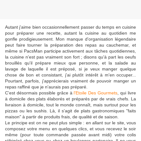
Autant j'aime bien occasionnellement passer du temps en cuisine
pour préparer une recette, autant la cuisine au quotidien me
gonfle prodigieusement. Mon manque d'organisation légendaire
peut faire tourner la préparation des repas au cauchemar, et
même si PacsMan participe activement aux tâches quotidiennes,
la cuisine n'est pas vraiment son fort ; disons qu'à part les oeufs
brouillés qu'il prépare mieux que personne, et la salade au
lavage de laquelle il est préposé, si je veux manger quelque
chose de bon et consistant, j'ai plutôt intérêt à m'en occuper...
Pourtant, parfois, j'apprécierais vraiment de pouvoir manger un
repas raffiné que je n'aurais pas préparé.
C'est désormais possible grâce à
l'Etoile Des Gourmets
, qui livre
à domicile des plats élaborés et préparés par de vrais chefs. La
livraison à domicile, tout le monde connaît, mais surtout pour les
pizzas ou les sushis. Là, il s'agit de plats gastronomiques "faits
maison" à partir de produits frais, de qualité et de saison.
Le principe est on ne peut plus simple : en allant sur le site, vous
composez votre menu en quelques clics, et vous recevez le soir
même (pour toute commande passée avant midi) votre colis
réfrigéré chez vous ou chez un boulanger partenaire. Il ne vous