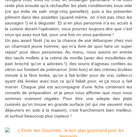
reste plus ensuite qu'à réchauffer les plats conditionnés sous vide
(ce qui évite de salir vingt-cinq gamelles), puis à les présenter
joliment dans des assiettes (quand-même, on n'est pas chez les
sauvages !) et à déguster. Et si en plus personne n'a eu accès à
la cuisine durant l'opération, vous pourrez toujours dire que c'est
vous qui avez tout fait, pour une fois on vous pardonne !
Un peu avant Noël, j'ai eu la chance de voir débarquer chez moi
un charmant jeune homme, qui m'a livré de quoi faire un super
repas* pour deux personnes. Au menu, nous avions en entrée
des oeufs mollets à la crème de morille (avec des mouillettes de
pain brioché qu'on a adorées !), des souris d'agneau confites au
citron sur fondant de potimarron (très bon) et des crèmes brulées
minute à la fève tonka, qu'on a fait brûler pour de vrai, celles-ci
ayant été livrées avec tout ce qu'il fallait pour, et ça nous a fait
marrer. Chaque plat est accompagné d'une fiche contenant les
conseils de préparation, et je peux vous affirmer que nous nous
sommes vraiment régalés. Pour être une adepte des plats
cuisinés qu'on trouve en grande surface (et qui me sauvent mes
déjeuners en solo à la maison), c'est franchement bien meilleur,
et surtout beaucoup plus copieux !