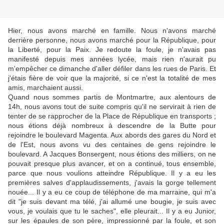
Hier, nous avons marché en famille. Nous n'avons marché
derrière personne, nous avons marché pour la République, pour
la Liberté, pour la Paix. Je redoute la foule, je n'avais pas
manifesté depuis mes années lycée, mais rien n'aurait pu
m'empêcher ce dimanche d'aller défiler dans les rues de Paris. Et
j'étais fière de voir que la majorité, si ce n'est la totalité de mes
amis, marchaient aussi.
Quand nous sommes partis de Montmartre, aux alentours de
14h, nous avons tout de suite compris qu'il ne servirait à rien de
tenter de se rapprocher de la Place de République en transports ;
nous étions déjà nombreux à descendre de la Butte pour
rejoindre le boulevard Magenta. Aux abords des gares du Nord et
de l'Est, nous avons vu des centaines de gens rejoindre le
boulevard. A Jacques Bonsergent, nous étions des milliers, on ne
pouvait presque plus avancer, et on a continué, tous ensemble,
parce que nous voulions atteindre République. Il y a eu les
premières salves d'applaudissements, j'avais la gorge tellement
nouée... Il y a eu ce coup de téléphone de ma marraine, qui m'a
dit "je suis devant ma télé, j'ai allumé une bougie, je suis avec
vous, je voulais que tu le saches", elle pleurait... Il y a eu Junior,
sur les épaules de son père, impressionné par la foule, et son