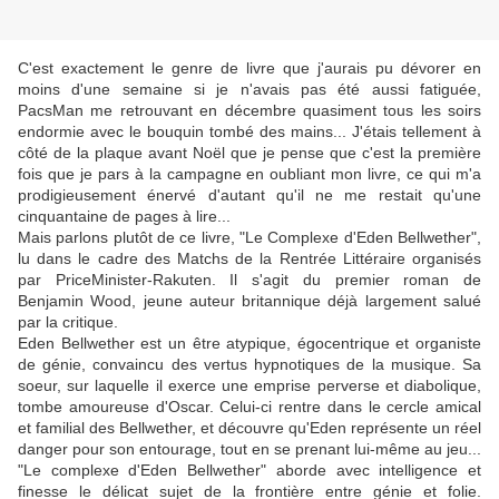
C'est exactement le genre de livre que j'aurais pu dévorer en
moins d'une semaine si je n'avais pas été aussi fatiguée,
PacsMan me retrouvant en décembre quasiment tous les soirs
endormie avec le bouquin tombé des mains... J'étais tellement à
côté de la plaque avant Noël que je pense que c'est la première
fois que je pars à la campagne en oubliant mon livre, ce qui m'a
prodigieusement énervé d'autant qu'il ne me restait qu'une
cinquantaine de pages à lire...
Mais parlons plutôt de ce livre, "Le Complexe d'Eden Bellwether",
lu dans le cadre des Matchs de la Rentrée Littéraire organisés
par PriceMinister-Rakuten. Il s'agit du premier roman de
Benjamin Wood, jeune auteur britannique déjà largement salué
par la critique.
Eden Bellwether est un être atypique, égocentrique et organiste
de génie, convaincu des vertus hypnotiques de la musique. Sa
soeur, sur laquelle il exerce une emprise perverse et diabolique,
tombe amoureuse d'Oscar. Celui-ci rentre dans le cercle amical
et familial des Bellwether, et découvre qu'Eden représente un réel
danger pour son entourage, tout en se prenant lui-même au jeu...
"Le complexe d'Eden Bellwether" aborde avec intelligence et
finesse le délicat sujet de la frontière entre génie et folie.