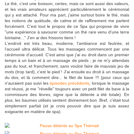
Le thé, c'est une boisson, certes, mais ce sont aussi des valeurs,
et les vrais amateurs apprécient particulièrement le cérémonial
qui y est attaché. Pour ma part, j'aime surtout boire le thé, mais
les notions de quiétude, de calme et de raffinement me parlent
forcément. C'est tout le propos de ce Spa qui propose de vivre
"une expérience à savourer comme un thé rare venu d'une terre
lointaine..." J'en ai des frissons tiens !
L'endroit est très beau, moderne, l'ambiance est feutrée, et
l'accueil ultra délicat. Tous les massages commencent par une
cérémonie d'accueil. C'est ainsi que j'ai eu droit dans un premier
temps à un bain et à un massage de pieds ; je ne m'y attendais
pas du tout, et franchement, sans vouloir faire de mauvais jeu de
mots (trop tard), c'est le pied ! J'ai ensuite eu droit à un massage
du dos, et là comment dire... le filet de bave !!! (pour ceux qui
n'auraient pas suivi les
épisodes précédents
, lorsque le massage
est réussi, je me "réveille" toujours avec un petit filet de bave à la
commissure des lèvres, signe que la détente a été totale). En
plus, les baumes utilisés sentent divinement bon. Bref, c'était tout
simplement parfait (et je crois pouvoir dire que je suis assez
exigeante en matière de spa).