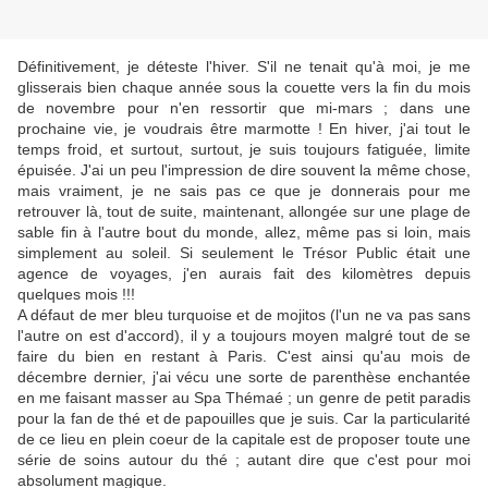
Définitivement, je déteste l'hiver. S'il ne tenait qu'à moi, je me
glisserais bien chaque année sous la couette vers la fin du mois
de novembre pour n'en ressortir que mi-mars ; dans une
prochaine vie, je voudrais être marmotte ! En hiver, j'ai tout le
temps froid, et surtout, surtout, je suis toujours fatiguée, limite
épuisée. J'ai un peu l'impression de dire souvent la même chose,
mais vraiment, je ne sais pas ce que je donnerais pour me
retrouver là, tout de suite, maintenant, allongée sur une plage de
sable fin à l'autre bout du monde, allez, même pas si loin, mais
simplement au soleil. Si seulement le Trésor Public était une
agence de voyages, j'en aurais fait des kilomètres depuis
quelques mois !!!
A défaut de mer bleu turquoise et de mojitos (l'un ne va pas sans
l'autre on est d'accord), il y a toujours moyen malgré tout de se
faire du bien en restant à Paris. C'est ainsi qu'au mois de
décembre dernier, j'ai vécu une sorte de parenthèse enchantée
en me faisant masser au Spa Thémaé ; un genre de petit paradis
pour la fan de thé et de papouilles que je suis. Car la particularité
de ce lieu en plein coeur de la capitale est de proposer toute une
série de soins autour du thé ; autant dire que c'est pour moi
absolument magique.