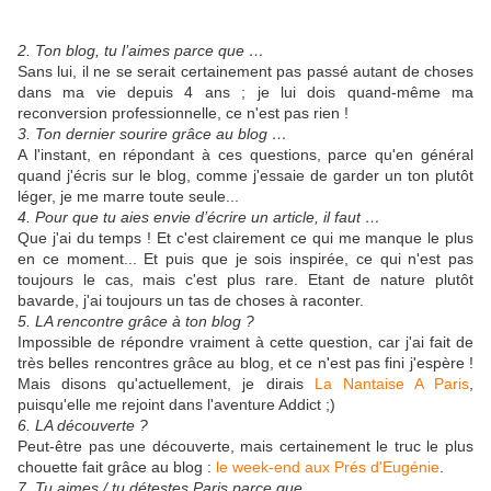
2. Ton blog, tu l’aimes parce que …
Sans lui, il ne se serait certainement pas passé autant de choses
dans ma vie depuis 4 ans ; je lui dois quand-même ma
reconversion professionnelle, ce n'est pas rien !
3. Ton dernier sourire grâce au blog …
A l'instant, en répondant à ces questions, parce qu'en général
quand j'écris sur le blog, comme j'essaie de garder un ton plutôt
léger, je me marre toute seule...
4. Pour que tu aies envie d’écrire un article, il faut …
Que j'ai du temps ! Et c'est clairement ce qui me manque le plus
en ce moment... Et puis que je sois inspirée, ce qui n'est pas
toujours le cas, mais c'est plus rare. Etant de nature plutôt
bavarde, j'ai toujours un tas de choses à raconter.
5. LA rencontre grâce à ton blog ?
Impossible de répondre vraiment à cette question, car j'ai fait de
très belles rencontres grâce au blog, et ce n'est pas fini j'espère !
Mais disons qu'actuellement, je dirais
La Nantaise A Paris
,
puisqu'elle me rejoint dans l'aventure Addict ;)
6. LA découverte ?
Peut-être pas une découverte, mais certainement le truc le plus
chouette fait grâce au blog :
le week-end aux Prés d'Eugénie
.
7. Tu aimes / tu détestes Paris parce que …