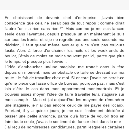
En choisissant de devenir chef d'entreprise, j'avais bien
conscience que cela ne serait pas de tout repos ; comme dirait
l'autre "on n'a rien sans rien !". Mais comme je me suis lancée
seule dans l'aventure, depuis presque un an maintenant je suis
sur tous les fronts, et si je ne regrette pas une seule seconde ma
décision, il faut quand même avouer que ce n'est pas toujours
facile. Alors à force d'enchainer les nuits et les week-ends de
boulot, j'étais de moins en moins souvent par ici, parce que plus
le temps, et presque plus l'envie...
L'idée d'embaucher un/une stagiaire me trottait dans la tête
depuis un moment, mais un obstacle de taille se dressait sur ma
route : le fait de travailler chez moi. Si encore j'avais ne serait-ce
qu'une pièce qui fasse office de bureau, pourquoi pas, mais c'est
loin d'être le cas dans mon appartement montmartrois. Et je
trouvais assez moyen l'idée de faire travailler le/la stagiaire sur
mon canapé... Mais si j'ai aujourd'hui les moyens de rémunérer
une stagiaire, je n'ai pas encore ceux de me payer des locaux.
Pourtant, il y a quinze jours, je me suis finalement décidée à
passer une petite annonce, parce qu'à force de vouloir trop en
faire toute seule, j'avais le sentiment de foncer droit dans le mur.
J'ai reçu de nombreuses candidatures, parmi lesquelles certaines