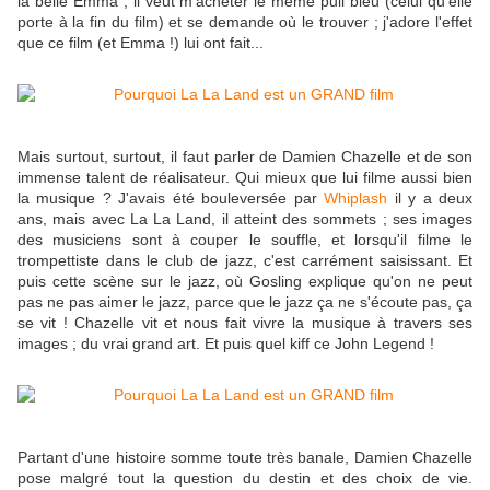
la belle Emma ; il veut m'acheter le même pull bleu (celui qu'elle
porte à la fin du film) et se demande où le trouver ; j'adore l'effet
que ce film (et Emma !) lui ont fait...
Mais surtout, surtout, il faut parler de Damien Chazelle et de son
immense talent de réalisateur. Qui mieux que lui filme aussi bien
la musique ? J'avais été bouleversée par
Whiplash
il y a deux
ans, mais avec La La Land, il atteint des sommets ; ses images
des musiciens sont à couper le souffle, et lorsqu'il filme le
trompettiste dans le club de jazz, c'est carrément saisissant. Et
puis cette scène sur le jazz, où Gosling explique qu'on ne peut
pas ne pas aimer le jazz, parce que le jazz ça ne s'écoute pas, ça
se vit ! Chazelle vit et nous fait vivre la musique à travers ses
images ; du vrai grand art. Et puis quel kiff ce John Legend !
Partant d'une histoire somme toute très banale, Damien Chazelle
pose malgré tout la question du destin et des choix de vie.