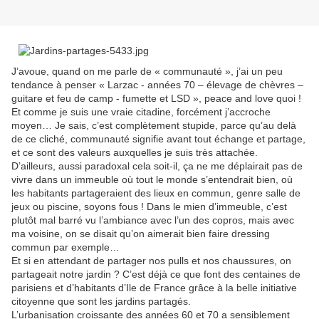
J’avoue, quand on me parle de « communauté », j’ai un peu
tendance à penser « Larzac - années 70 – élevage de chèvres –
guitare et feu de camp - fumette et LSD », peace and love quoi !
Et comme je suis une vraie citadine, forcément j’accroche
moyen… Je sais, c’est complètement stupide, parce qu’au delà
de ce cliché, communauté signifie avant tout échange et partage,
et ce sont des valeurs auxquelles je suis très attachée.
D’ailleurs, aussi paradoxal cela soit-il, ça ne me déplairait pas de
vivre dans un immeuble où tout le monde s’entendrait bien, où
les habitants partageraient des lieux en commun, genre salle de
jeux ou piscine, soyons fous ! Dans le mien d’immeuble, c’est
plutôt mal barré vu l’ambiance avec l’un des copros, mais avec
ma voisine, on se disait qu’on aimerait bien faire dressing
commun par exemple…
Et si en attendant de partager nos pulls et nos chaussures, on
partageait notre jardin ? C’est déjà ce que font des centaines de
parisiens et d’habitants d’Ile de France grâce à la belle initiative
citoyenne que sont les jardins partagés.
L’urbanisation croissante des années 60 et 70 a sensiblement