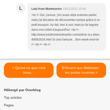
L
Lulu from Montmartre
19/11/2011 10:48
<br /> Oui, j'avoue, j'en avais déjà entendu parler,
mais j'ai fait plein de découvertes sympa grâce à ce
petit bouquin. Au fait, rien à voir, mais je t'ai taguée
dans mon billet d'aujourd'hui :<br />
http://www.lulufrommontmartre.com/article-si-j-etais-
89062626.html Si cela t'amuse... Bon week-end<br
/> <br /> <br />
< Qu'est-ce que c'est
D'Anvers aux Abbesses :
beau...
les portes ouvertes >
Hébergé par Overblog
Top articles
Pages