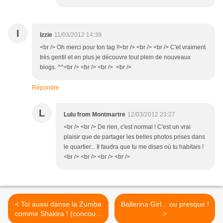
I
Izzie
11/03/2012 14:39
<br /> Oh merci pour ton tag !!<br /> <br /> <br /> C'et vraiment
très gentil et en plus je découvre tout plein de nouveaux
blogs. ^^<br /> <br /> <br /> <br />
Répondre
L
Lulu from Montmartre
12/03/2012 23:27
<br /> <br /> De rien, c'est normal ! C'est un vrai
plaisir que de partager les belles photos prises dans
le quartier... Il faudra que tu me dises où tu habitais !
<br /> <br /> <br /> <br />
< Toi aussi danse la Zumba
Ballerina Girl... ou presque !
comme Shakira ! (concours
>
inside)