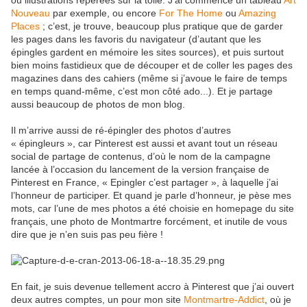
ou illustrations repérées sur la toile. J
’ai commencé un tableau
Art
Nouveau
par exemple, ou encore
For The Home
ou
Amazing
Places
; c’est, je trouve, beaucoup plus pratique que de garder
les pages dans les favoris du navigateur (d’autant que les
épingles gardent en mémoire les sites sources), et puis surtout
bien moins fastidieux que de découper et de coller les pages des
magazines dans des cahiers (même si j’avoue le faire de temps
en temps quand-même, c’est mon côté ado...). Et je partage
aussi beaucoup de photos de mon blog.
Il m’arrive aussi de ré-épingler des photos d’autres
« épingleurs », car Pinterest est aussi et avant tout un réseau
social de partage de contenus, d’où le nom de la campagne
lancée à l’occasion du lancement de la version française de
Pinterest en France, « Epingler c’est partager », à laquelle j’ai
l’honneur de participer. Et quand je parle d’honneur, je pèse mes
mots, car l’une de mes photos a été choisie en homepage du site
français, une photo de Montmartre forcément, et inutile de vous
dire que je n’en suis pas peu fière !
En fait, je suis devenue tellement accro à Pinterest que j’ai ouvert
deux autres comptes, un pour mon site
Montmartre-Addict
, où je