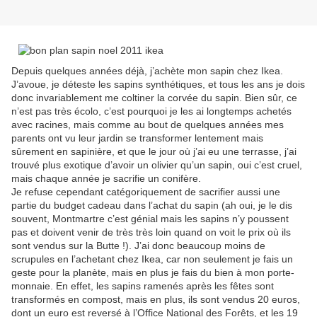
Depuis quelques années déjà, j’achète mon sapin chez Ikea.
J’avoue, je déteste les sapins synthétiques, et tous les ans je dois
donc invariablement me coltiner la corvée du sapin. Bien sûr, ce
n’est pas très écolo, c’est pourquoi je les ai longtemps achetés
avec racines, mais comme au bout de quelques années mes
parents ont vu leur jardin se transformer lentement mais
sûrement en sapinière, et que le jour où j’ai eu une terrasse, j’ai
trouvé plus exotique d’avoir un olivier qu’un sapin, oui c’est cruel,
mais chaque année je sacrifie un conifère.
Je refuse cependant catégoriquement de sacrifier aussi une
partie du budget cadeau dans l’achat du sapin (ah oui, je le dis
souvent, Montmartre c’est génial mais les sapins n’y poussent
pas et doivent venir de très très loin quand on voit le prix où ils
sont vendus sur la Butte !). J’ai donc beaucoup moins de
scrupules en l’achetant chez Ikea, car non seulement je fais un
geste pour la planète, mais en plus je fais du bien à mon porte-
monnaie. En effet, les sapins ramenés après les fêtes sont
transformés en compost, mais en plus, ils sont vendus 20 euros,
dont un euro est reversé à l’Office National des Forêts, et les 19