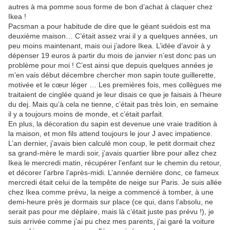
autres à ma pomme sous forme de bon d’achat à claquer chez
Ikea !
Pacsman a pour habitude de dire que le géant suédois est ma
deuxième maison… C’était assez vrai il y a quelques années, un
peu moins maintenant, mais oui j’adore Ikea. L’idée d’avoir à y
dépenser 19 euros à partir du mois de janvier n’est donc pas un
problème pour moi ! C’est ainsi que depuis quelques années je
m’en vais début décembre chercher mon sapin toute guillerette,
motivée et le cœur léger … Les premières fois, mes collègues me
traitaient de cinglée quand je leur disais ce que je faisais à l’heure
du dej. Mais qu’à cela ne tienne, c’était pas très loin, en semaine
il y a toujours moins de monde, et c’était parfait.
En plus, la décoration du sapin est devenue une vraie tradition à
la maison, et mon fils attend toujours le jour J avec impatience.
L’an dernier, j’avais bien calculé mon coup, le petit dormait chez
sa grand-mère le mardi soir, j’avais quartier libre pour allez chez
Ikea le mercredi matin, récupérer l’enfant sur le chemin du retour,
et décorer l’arbre l’après-midi. L’année dernière donc, ce fameux
mercredi était celui de la tempête de neige sur Paris. Je suis allée
chez Ikea comme prévu, la neige a commencé à tomber, à une
demi-heure près je dormais sur place (ce qui, dans l’absolu, ne
serait pas pour me déplaire, mais là c’était juste pas prévu !), je
suis arrivée comme j’ai pu chez mes parents, j’ai garé la voiture