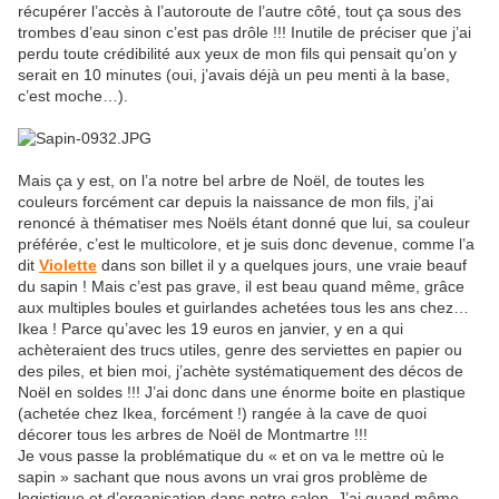
récupérer l’accès à l’autoroute de l’autre côté, tout ça sous des
trombes d’eau sinon c’est pas drôle !!! Inutile de préciser que j’ai
perdu toute crédibilité aux yeux de mon fils qui pensait qu’on y
serait en 10 minutes (oui, j’avais déjà un peu menti à la base,
c’est moche…).
Mais ça y est, on l’a notre bel arbre de Noël, de toutes les
couleurs forcément car depuis la naissance de mon fils, j’ai
renoncé à thématiser mes Noëls étant donné
que lui, sa couleur
préférée, c’est le multicolore, et je suis donc devenue, comme l’a
dit
Violette
dans son billet il y a quelques jours, une vraie beauf
du sapin ! Mais c’est pas grave, il est beau quand même, grâce
aux multiples boules et guirlandes achetées tous les ans chez…
Ikea ! Parce qu’avec les 19 euros en janvier, y en a qui
achèteraient des trucs utiles, genre des serviettes en papier ou
des piles, et bien moi, j’achète systématiquement des décos de
Noël en soldes !!! J’ai donc dans une énorme boite en plastique
(achetée chez Ikea, forcément !) rangée à la cave de quoi
décorer tous les arbres de Noël de Montmartre !!!
Je vous passe la problématique du « et on va le mettre où le
sapin » sachant que nous avons un vrai gros problème de
logistique et d’organisation dans notre salon. J’ai quand même