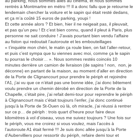
au parking, nous sommes allés au cinéma, et nous sommes
rentrés à Montmartre en métro !!! Il a donc fallu que je retourne le
lendemain chercher la voiture et le sapin qui était resté dedans,
et ça m’a coûté 15 euros de parking, youpi !
Et cette année alors ? Et bien, hier il ne neigeait pas, il pleuvait,
et pas qu’un peu ! Et c’est bien connu, quand il pleut à Paris, plus
personne ne sait conduire ! J’avais pourtant bien vendu l’affaire
au fiston qui redoutait l’autoroute et les embouteillages
« t’inquiète mon chéri, le matin ça roule bien, on fait l’aller-retour,
et puis c’est sympa que tu viennes avec moi, comme ça le sapin
tu pourras le choisir… ». Nous sommes restés coincés 10
minutes derrière un camion de livraison (de sapins ! non,
non, je
déconne) en partant de la maison, au moment d’aller en direction
de la Porte de Clignancourt pour prendre le périph et rejoindre
l’A1, j’ai vu que ce n’était pas une bonne idée, j’ai donc bêtement
voulu prendre un chemin dérobé en direction de la Porte de la
Chapelle, c’était pire, j’ai refait demi-tour pour reprendre le périph
à Clignancourt mais c’était toujours l’enfer, j’ai donc continué
jusqu’à la Porte de St-Ouen où là, oh miracle, j’ai réussi à rentrer
sur ce p… de périph : trois quart d’heure pour faire deux
kilomètres à vol d’oiseau, vous me suivez toujours ? Une fois sur
le périph, vous me croirez si vous voulez, mais l’accès à
l’autoroute A1 était fermé !!! Je suis donc allée jusqu’à la Porte
d’Aubervilliers pour ressortir du périph, refaire demi tour et