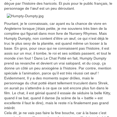
déçue par l’histoire des haricots. Et puis pour le public français, le
personnage de l’œuf est un peu déroutant.
Pourtant, je le connaissais, car ayant eu la chance de vivre en
Angleterre lorsque j’étais petite, je me souviens très bien de la
comptine qui figurait dans mon livre de Nursery Rhymes. Mais
Humpty Dumpty, non content d’être un œuf, ce qui n’est déjà le
truc le plus sexy de la planète, est quand même un looser à la
base. En gros, pour ceux qui ne connaissent pas l’histoire, il est
assis sur un mur, il tombe, le roi et ses soldats passent, et tout le
monde s’en fout ! Dans Le Chat Potté en fait, Humpty Dumpty
prend sa revanche et devient un vrai salopard, et du coup, ça
donne un côté un peu anxiogène à l’histoire. Par contre, mention
spéciale à l’animation, parce qu’il est très réussi cet œuf !
Evidemment, Il y a des moments super drôles, mais le
personnage du chat potté étant tellement truculent dans Shrek,
on aurait pu s’attendre à ce que ce soit encore plus fun dans le
film. Le chat, il est génial quand il essaie de séduire la belle Kitty,
quand il se bat, quand il danse (la scène de la « battle » est
excellente il faut le dire), mais le reste n’a finalement pas grand
intérêt.
Cela dit, je ne vais pas faire la fine bouche, car à la base c’est