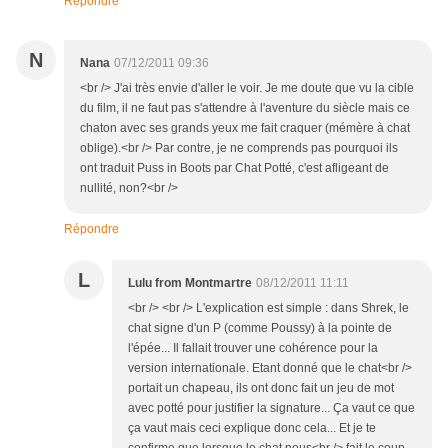
Répondre
N
Nana
07/12/2011 09:36
<br /> J'ai très envie d'aller le voir. Je me doute que vu la cible
du film, il ne faut pas s'attendre à l'aventure du siècle mais ce
chaton avec ses grands yeux me fait craquer (mémère à chat
oblige).<br /> Par contre, je ne comprends pas pourquoi ils
ont traduit Puss in Boots par Chat Potté, c'est afligeant de
nullité, non?<br />
Répondre
L
Lulu from Montmartre
08/12/2011 11:11
<br /> <br /> L'explication est simple : dans Shrek, le
chat signe d'un P (comme Poussy) à la pointe de
l'épée... Il fallait trouver une cohérence pour la
version internationale. Etant donné que le chat<br />
portait un chapeau, ils ont donc fait un jeu de mot
avec potté pour justifier la signature... Ça vaut ce que
ça vaut mais ceci explique donc cela... Et je te