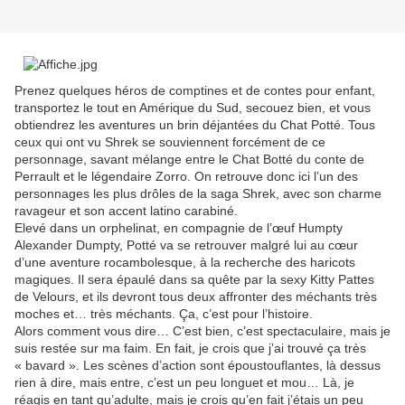
Prenez quelques héros de comptines et de contes pour enfant,
transportez le tout en Amérique du Sud, secouez bien, et vous
obtiendrez les aventures un brin déjantées du Chat Potté. Tous
ceux qui ont vu Shrek se souviennent forcément de ce
personnage, savant mélange entre le Chat Botté du conte de
Perrault et le légendaire Zorro. On retrouve donc ici l’un des
personnages les plus drôles de la saga Shrek, avec son charme
ravageur et son accent latino carabiné.
Elevé dans un orphelinat, en compagnie de l’œuf Humpty
Alexander Dumpty, Potté va se retrouver malgré lui au cœur
d’une aventure rocambolesque, à la recherche des haricots
magiques. Il sera épaulé dans sa quête par la sexy Kitty Pattes
de Velours, et ils devront tous deux affronter des méchants très
moches et… très méchants. Ça, c’est pour l’histoire.
Alors comment vous dire… C’est bien, c’est spectaculaire, mais je
suis restée sur ma faim. En fait, je crois que j’ai trouvé ça très
« bavard ». Les scènes d’action sont époustouflantes, là dessus
rien à dire, mais entre, c’est un peu longuet et mou… Là, je
réagis en tant qu’adulte, mais je crois qu’en fait j’étais un peu