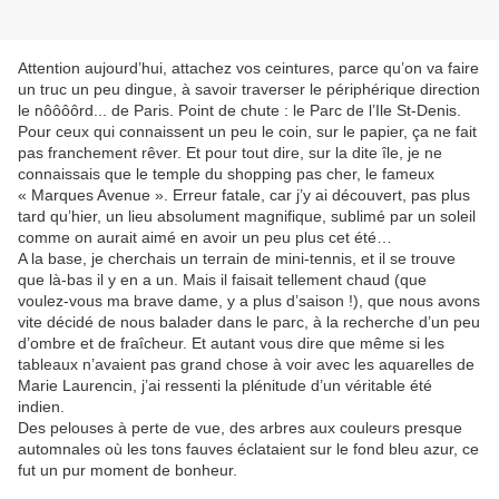
Attention aujourd’hui, attachez vos ceintures, parce qu’on va faire
un truc un peu dingue, à savoir traverser le périphérique direction
le nôôôôrd... de Paris. Point de chute : le Parc de l’Ile St-Denis.
Pour ceux qui connaissent un peu le coin, sur le papier, ça ne fait
pas franchement rêver. Et pour tout dire, sur la dite île, je ne
connaissais que le temple du shopping pas cher, le fameux
« Marques Avenue ». Erreur fatale, car j’y ai découvert, pas plus
tard qu’hier, un lieu absolument magnifique, sublimé par un soleil
comme on aurait aimé en avoir un peu plus cet été…
A la base, je cherchais un terrain de mini-tennis, et il se trouve
que là-bas il y en a un. Mais il faisait tellement chaud (que
voulez-vous ma brave dame, y a plus d’saison !), que nous avons
vite décidé de nous balader dans le parc, à la recherche d’un peu
d’ombre et de fraîcheur. Et autant vous dire que même si les
tableaux n’avaient pas grand chose à voir avec les aquarelles de
Marie Laurencin, j’ai ressenti la plénitude d’un véritable été
indien.
Des pelouses à perte de vue, des arbres aux couleurs presque
automnales où les tons fauves éclataient sur le fond bleu azur, ce
fut un pur moment de bonheur.