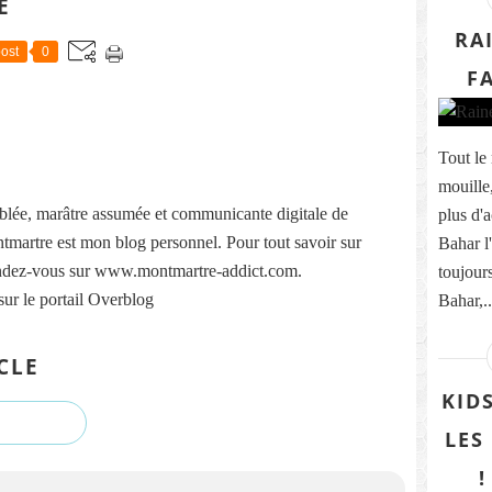
E
RA
ost
0
FA
Tout le
mouille,
lée, marâtre assumée et communicante digitale de
plus d'a
martre est mon blog personnel. Pour tout savoir sur
Bahar l'
ndez-vous sur www.montmartre-addict.com.
toujours
sur le portail Overblog
Bahar,..
CLE
KID
LES
!