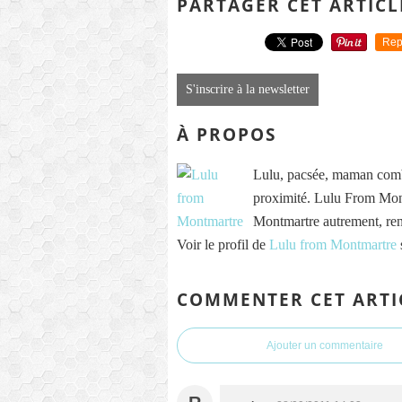
PARTAGER CET ARTICL
Rep
S'inscrire à la newsletter
À PROPOS
Lulu, pacsée, maman comb
proximité. Lulu From Mont
Montmartre autrement, re
Voir le profil de
Lulu from Montmartre
COMMENTER CET ARTI
Ajouter un commentaire