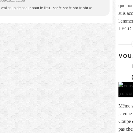
8/09/2011 12:06
que nou
n vrai coup de coeur pour le lieu...<br /> <br /> <br /> <br />
suis ac
l'emmen
LEGO" 
VOU
Même si 
j'avoue
Coupe d
pas che