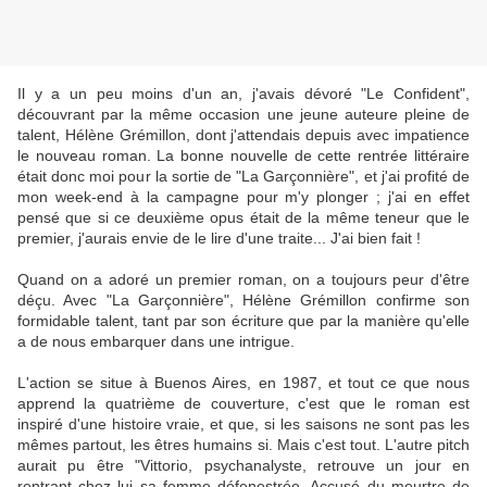
Il y a un peu moins d'un an, j'avais dévoré "Le Confident",
découvrant par la même occasion une jeune auteure pleine de
talent, Hélène Grémillon, dont j'attendais depuis avec impatience
le nouveau roman. La bonne nouvelle de cette rentrée littéraire
était donc moi pour la sortie de "La Garçonnière", et j'ai profité de
mon week-end à la campagne pour m'y plonger ; j'ai en effet
pensé que si ce deuxième opus était de la même teneur que le
premier, j'aurais envie de le lire d'une traite... J'ai bien fait !
Quand on a adoré un premier roman, on a toujours peur d'être
déçu. Avec "La Garçonnière", Hélène Grémillon confirme son
formidable talent, tant par son écriture que par la manière qu'elle
a de nous embarquer dans une intrigue.
L'action se situe à Buenos Aires, en 1987, et tout ce que nous
apprend la quatrième de couverture, c'est que le roman est
inspiré d'une histoire vraie, et que, si les saisons ne sont pas les
mêmes partout, les êtres humains si. Mais c'est tout. L'autre pitch
aurait pu être "Vittorio, psychanalyste, retrouve un jour en
rentrant chez lui sa femme défenestrée. Accusé du meurtre de