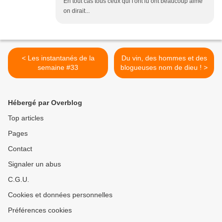
En tout cas tous ceux qui l'ont lu ont beaucoup aimé
on dirait...
< Les instantanés de la
Du vin, des hommes et des
semaine #33
blogueuses nom de dieu ! >
Hébergé par Overblog
Top articles
Pages
Contact
Signaler un abus
C.G.U.
Cookies et données personnelles
Préférences cookies