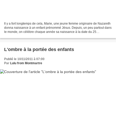
Il y a fort longtemps de cela, Marie, une jeune femme originaire de Nazareth
donna naissance à un enfant prénommé Jésus. Depuis, un peu partout dans
le monde, on célèbre chaque année sa naissance à la date du 25
décembre, soit très exactement dans un...
L'ombre à la portée des enfants
Publié le 10/11/2011 à 07:00
Par
Lulu from Montmartre