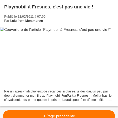
Playmobil à Fresnes, c'est pas une vie !
Publié le 22/02/2011 à 07:00
Par
Lulu from Montmartre
Par un après-midi pluvieux de vacances scolaires, je décidai, un peu par
dépit, d’emmener mon fils au Playmobil FunPark à Fresnes… Moi là-bas, je
n’avais entendu parler que de la prison, j’aurais peut-être dû me méfier…
Mais quand on aime ses enfants,...
< Page précédente