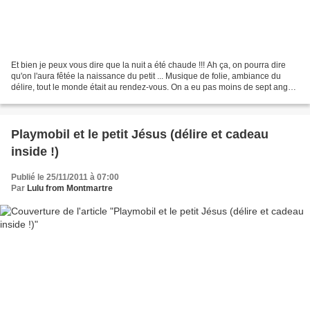
Et bien je peux vous dire que la nuit a été chaude !!! Ah ça, on pourra dire
qu'on l'aura fêtée la naissance du petit ... Musique de folie, ambiance du
délire, tout le monde était au rendez-vous. On a eu pas moins de sept anges,
des rois mages en pleine...
Playmobil et le petit Jésus (délire et cadeau
inside !)
Publié le 25/11/2011 à 07:00
Par
Lulu from Montmartre