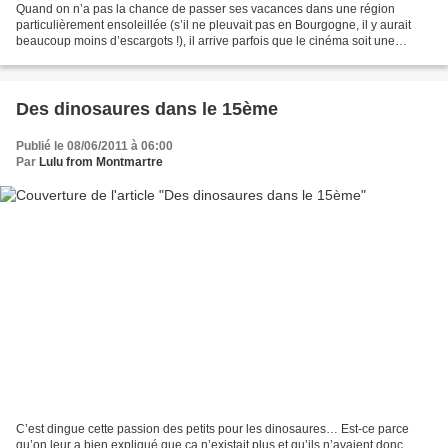
Quand on n’a pas la chance de passer ses vacances dans une région
particulièrement ensoleillée (s’il ne pleuvait pas en Bourgogne, il y aurait
beaucoup moins d’escargots !), il arrive parfois que le cinéma soit une
bonne solution pour occuper les longues...
Des dinosaures dans le 15ème
Publié le 08/06/2011 à 06:00
Par
Lulu from Montmartre
C’est dingue cette passion des petits pour les dinosaures… Est-ce parce
qu’on leur a bien expliqué que ça n’existait plus et qu’ils n’avaient donc