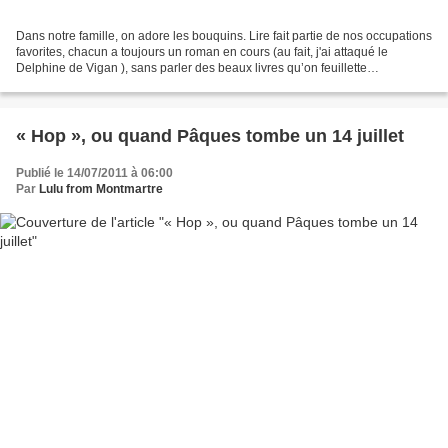
Dans notre famille, on adore les bouquins. Lire fait partie de nos occupations
favorites, chacun a toujours un roman en cours (au fait, j'ai attaqué le
Delphine de Vigan ), sans parler des beaux livres qu’on feuillette
régulièrement et aussi des magazines...
« Hop », ou quand Pâques tombe un 14 juillet
Publié le 14/07/2011 à 06:00
Par
Lulu from Montmartre