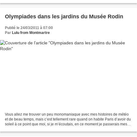
bougeait. Mardi, nous avions rendez-vous...
Olympiades dans les jardins du Musée Rodin
Publié le 24/03/2011 à 07:00
Par
Lulu from Montmartre
Vous allez me trouver un peu monomaniaque avec mes histoires de météo
et de beau temps, mais c’est tellement rare quand on habite Paris d’avoir du
soleil à ce point que moi, si je m’écoutais, en ce moment je passerais mes
journées dehors. Mercredi donc,...