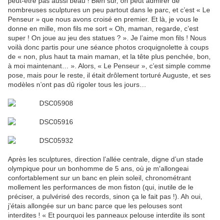
peut-être pas aussi beau ! Bien sûr, on peut admirer de
nombreuses sculptures un peu partout dans le parc, et c’est « Le
Penseur » que nous avons croisé en premier. Et là, je vous le
donne en mille, mon fils me sort « Oh, maman, regarde, c’est
super ! On joue au jeu des statues ? ». Je l’aime mon fils ! Nous
voilà donc partis pour une séance photos croquignolette à coups
de « non, plus haut ta main maman, et la tête plus penchée, bon,
à moi maintenant… ». Alors, « Le Penseur », c’est simple comme
pose, mais pour le reste, il était drôlement torturé Auguste, et ses
modèles n’ont pas dû rigoler tous les jours…
Après les sculptures, direction l’allée centrale, digne d’un stade
olympique pour un bonhomme de 5 ans, où je m'allongeai
confortablement sur un banc en plein soleil, chronométrant
mollement les performances de mon fiston (qui, inutile de le
préciser, a pulvérisé des records, sinon ça le fait pas !). Ah oui,
j’étais allongée sur un banc parce que les pelouses sont
interdites ! « Et pourquoi les panneaux pelouse interdite ils sont