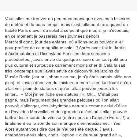
Vous allez me trouver un peu monomaniaque avec mes histoires
de météo et de beau temps, mais c’est tellement rare quand on
habite Paris d’avoir du soleil à ce point que moi, si je m’écoutais,
en ce moment je passerais mes journées dehors.
Mercredi donc, jour des enfants, où allions-nous pouvoir aller
pour profiter de ce magnifique soleil ? Après avoir fait le Jardin
d’Acclimatation et Disneyland Paris les deux semaines
précédentes, j’avais envie de quelque chose d’un tout petit peu
plus culturel et surtout de carrément moins cher !!! Cela faisait
très longtemps que j’avais envie de découvrir les jardins du
Musée Rodin (car oui, shame on me, je n’y étais jamais allée non
plus), et j’avais donc vendu l’histoire à mon fils en lui disant qu’on
allait voir plein de statues et qu’on allait pouvoir jouer à les
imiter… « Moi j’m’en fiche des statues ! ». Ok… C’était pas
gagné, mais l’argument des grandes pelouses où l’on allait
pouvoir s’allonger, des labyrinthes naturels comme celui d’Alice
au Pays des Merveilles et des grandes allées où il allait pouvoir
battre des records de vitesse (entre nous on l’appelle Forest !) a
finalement eu raison de son manque d’enthousiasme… Yes !
Alors autant vous dire que je n’ai pas été déçue. J’avais,
entendons-nous bien, choisi l’option « culture au grand air »,