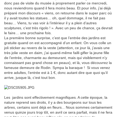
donc pas de visite du musée à proprement parler ce mercredi,
nous reviendrons quand il fera moins beau. Et pour info, j’ai déjà
préparé mon discours « viens, on retourne dans le super parc où
il y avait toutes les statues… oh, quel dommage, il ne fait pas
beau… Viens, tu vas voir à l’intérieur il y a plein d’autres
sculptures, c’est très rigolo ! ». Avec un peu de chance, ça devrait
le faire… une prochaine fois.
La première bonne surprise, c’est que l’entrée des jardins est
gratuite quand on est accompagné d’un enfant. On vous colle un
joli sticker au revers de la veste (attention, ce jour là, j’avais une
très jolie veste en daim, j’ai quand-même failli gifler la jeune fille
de l’entrée, charmante au demeurant, mais qui visiblement n’y
connaissant pas grand chose en peaux), et là, vous découvrez la
fameuse demeure de Rodin. Sympa la baraque !
Si vous venez
entre adultes, l’entrée est à 1 €, donc autant dire que quoi qu’il
arrive, jusque là, c’est tout bon.
Les
jardins sont effectivement magnifiques. A cette époque, la
nature reprend ses droits, il y a des bourgeons sur tous les
arbres, certains sont déjà en fleurs... Nous sommes certainement
venus quinze jours trop tôt, en avril ce sera parfait, mais il ne fera