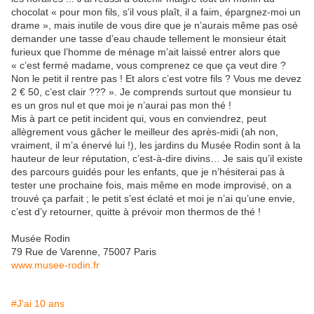
chocolat « pour mon fils, s’il vous plaît, il a faim, épargnez-moi un
drame », mais inutile de vous dire que je n’aurais même pas osé
demander une tasse d’eau chaude tellement le monsieur était
furieux que l’homme de ménage m’ait laissé entrer alors que
« c’est fermé madame, vous comprenez ce que ça veut dire ?
Non le petit il rentre pas ! Et alors c’est votre fils ? Vous me devez
2 € 50, c’est clair ??? ». Je comprends surtout que monsieur tu
es un gros nul et que moi je n’aurai pas mon thé !
Mis à part ce petit incident qui, vous en conviendrez, peut
allègrement vous gâcher le meilleur des après-midi (ah non,
vraiment, il m’a énervé lui !), les jardins du Musée Rodin sont à la
hauteur de leur réputation, c’est-à-dire divins… Je sais qu’il existe
des parcours guidés pour les enfants, que je n’hésiterai pas à
tester une prochaine fois, mais même en mode improvisé, on a
trouvé ça parfait ; le petit s’est éclaté et moi je n’ai qu’une envie,
c’est d’y retourner, quitte à prévoir mon thermos de thé !
Musée Rodin
79 Rue de Varenne, 75007 Paris
www.musee-rodin.fr
#J'ai 10 ans