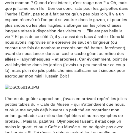
verts maman ? Quand c’est interdit, c’est rouge non ? » Oh, mais
que je l’aime mon fils ! Ben oui donc, raté pour les galipettes dans
l’herbe ! Enfin, pas tout à fait parce qu’un peu plus loin, il y a un
espace réservé où l’on peut se vautrer dans le gazon, et pour les
plus snobs ou les plus fragiles, s’allonger sur les jolies chaises
longues mises à disposition des visiteurs… Elle est pas belle la
vie ? Et puis de ce côté là, il y a aussi des bacs à sable. Donc là,
nous avons improvisé une épreuve de saut en longueur (où
encore une fois de nombreux records ont été battus, forcément),
avant de nous lancer dans un cache-cache géant au milieu des
allées « labyrinthesques » et arborées. Car évidemment, point de
vrai labyrinthe dans les jardins (j’avais un peu menti sur ce coup
là), mais plein de jolis petits chemins suffisamment sinueux pour
escroquer mon mini Hussein Bolt !
L’heure du goûter approchant, j’avais en arrivant repéré les jolies
petites tables du « Café du Musée » qui n’attendaient que nous,
et où je me voyais déjà buvant un petit thé en regardant mon
enfant gambader au milieu des éphèbes et autres nymphes de
bronze… Mais là, patatras, Olympiades faisant, il était déjà 5h
moins le quart, et au « Café du Musée », on ne rigole pas avec
les horaires !!! J’ai réussi à obtenir malgré tout un muffin au