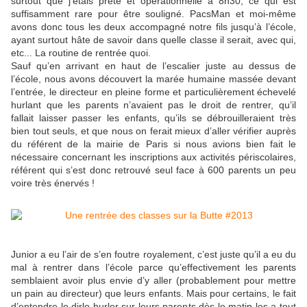
surtout que j’étais prête et opérationnelle à 8h30, ce qui est
suffisamment rare pour être souligné. PacsMan et moi-même
avons donc tous les deux accompagné notre fils jusqu’à l’école,
ayant surtout hâte de savoir dans quelle classe il serait, avec qui,
etc... La routine de rentrée quoi.
Sauf qu’en arrivant en haut de l’escalier juste au dessus de
l’école, nous avons découvert la marée humaine massée devant
l’entrée, le directeur en pleine forme et particulièrement échevelé
hurlant que les parents n’avaient pas le droit de rentrer, qu’il
fallait laisser passer les enfants, qu’ils se débrouilleraient très
bien tout seuls, et que nous on ferait mieux d’aller vérifier auprès
du référent de la mairie de Paris si nous avions bien fait le
nécessaire concernant les inscriptions aux activités périscolaires,
référent qui s’est donc retrouvé seul face à 600 parents un peu
voire très énervés !
Junior a eu l’air de s’en foutre royalement, c’est juste qu’il a eu du
mal à rentrer dans l’école parce qu’effectivement les parents
semblaient avoir plus envie d’y aller (probablement pour mettre
un pain au directeur) que leurs enfants. Mais pour certains, le fait
d’entendre le dirlo hurler sur leurs parents dès le matin les a tout