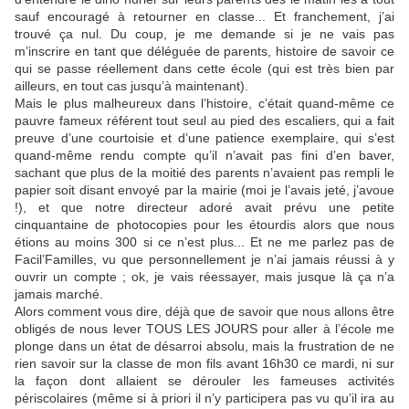
sauf encouragé à retourner en classe... Et franchement, j’ai
trouvé ça nul. Du coup, je me demande si je ne vais pas
m’inscrire en tant que déléguée de parents, histoire de savoir ce
qui se passe réellement dans cette école (qui est très bien par
ailleurs, en tout cas jusqu’à maintenant).
Mais le plus malheureux dans l’histoire, c’était quand-même ce
pauvre fameux référent tout seul au pied des escaliers, qui a fait
preuve d’une courtoisie et d’une patience exemplaire, qui s’est
quand-même rendu compte qu’il n’avait pas fini d’en baver,
sachant que plus de la moitié des parents n’avaient pas rempli le
papier soit disant envoyé par la mairie (moi je l’avais jeté, j’avoue
!), et que notre directeur adoré avait prévu une petite
cinquantaine de photocopies pour les étourdis alors que nous
étions au moins 300 si ce n’est plus... Et ne me parlez pas de
Facil’Familles, vu que personnellement je n’ai jamais réussi à y
ouvrir un compte ; ok, je vais réessayer, mais jusque là ça n’a
jamais marché.
Alors comment vous dire, déjà que de savoir que nous allons être
obligés de nous lever TOUS LES JOURS pour aller à l’école me
plonge dans un état de désarroi absolu, mais la frustration de ne
rien savoir sur la classe de mon fils avant 16h30 ce mardi, ni sur
la façon dont allaient se dérouler les fameuses activités
périscolaires (même si à priori il n’y participera pas vu qu’il ira au