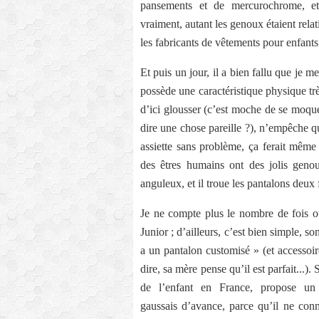
pansements et de mercurochrome, et p
vraiment, autant les genoux étaient rel
les fabricants de vêtements pour enfants
Et puis un jour, il a bien fallu que je me
possède une caractéristique physique trè
d’ici glousser (c’est moche de se moqu
dire une chose pareille ?), n’empêche qu
assiette sans problème, ça ferait mêm
des êtres humains ont des jolis genou
anguleux, et il troue les pantalons deux 
Je ne compte plus le nombre de fois o
Junior ; d’ailleurs, c’est bien simple, so
a un pantalon customisé » (et accessoir
dire, sa mère pense qu’il est parfait...)
de l’enfant en France, propose u
gaussais d’avance, parce qu’il ne conn