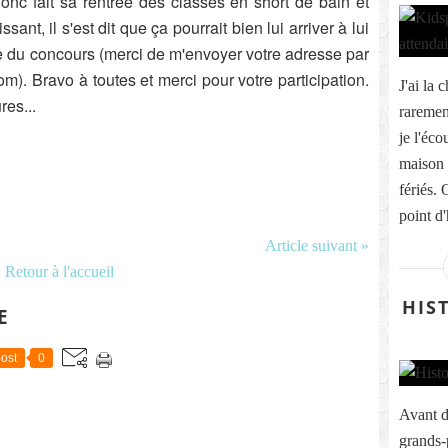
onc fait sa rentrée des classes en short de bain et
ant, il s'est dit que ça pourrait bien lui arriver à lui
 du concours (merci de m'envoyer votre adresse par
). Bravo à toutes et merci pour votre participation.
J'ai la 
res...
rarement
je l'éco
maison 
fériés. 
point d'
Article suivant »
Retour à l'accueil
HIS
E
ost
0
Avant d
grands-