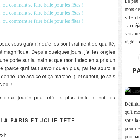
Le peu d
mois de
s'il en 
J'ai déj
scolair
réglé à 
 peux vous garantir qu'elles sont vraiment de qualité,
nt magnifique. Depuis quelques jours, j'ai les ongles
 une porte sur la main et que mon index en a pris un
é (parce qu'il faut savoir qu'en plus, j'ai les sourcils
P
 donné une astuce et ça marche !), et surtout, je sais
Noël !
e deux jeudis pour être la plus belle le soir du
Définiti
qu'à mo
LA PARIS ET JOLIE TÊTE
sous la
pour n'
22h
prochai