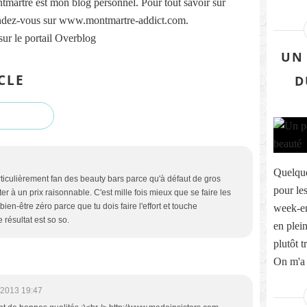
martre est mon blog personnel. Pour tout savoir sur
ndez-vous sur www.montmartre-addict.com.
sur le portail Overblog
UN 
CLE
D
Quelque
rticulièrement fan des beauty bars parce qu'à défaut de gros
pour les
er à un prix raisonnable. C'est mille fois mieux que se faire les
bien-être zéro parce que tu dois faire l'effort et touche
week-en
 résultat est so so.
en plei
plutôt t
On m'a 
/2013 19:47