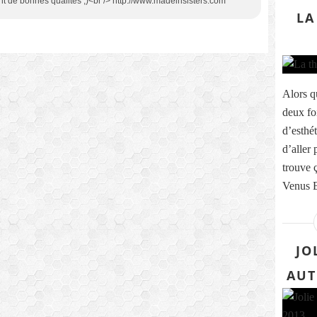
ont de bonnes qualités ;)<br /> http://www.madeinsisters.com
LA
Alors q
deux fo
d’esthét
d’aller
trouve ç
Venus Be
JO
AUT