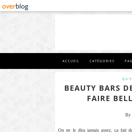
ACCUEIL
CATÉGORIES
PA
QU'E
BEAUTY BARS D
FAIRE BELL
By 
On ne le dira jamais assez, ça fait du