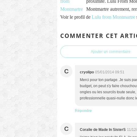
proximité. Lulu From Mont
Montmartre autrement, re
Voir le profil de
Lulu from Montmartre
COMMENTER CET ARTI
Ajouter un commentaire
C
cryolipo
05/01/2014 09:51
Merci pour ton partage. Je suis pa
budget, on peut s'y faire chouchout
ongles ou les sourcils toute seule, 
professionnelle quasi-nulle donc le
Répondre
C
Coralie de Made In SisterS
11/12