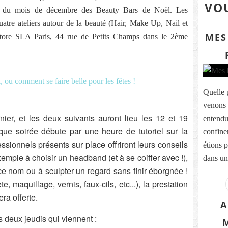
VOU
udi du mois de décembre des Beauty Bars de Noël. Les
quatre ateliers autour de la beauté (Hair, Make Up, Nail et
MES
store SLA Paris, 44 rue de Petits Champs dans le 2ème
Quelle 
venons 
nier, et les deux suivants auront lieu les 12 et 19
entendu
ue soirée débute par une heure de tutoriel sur la
confine
ssionnels présents sur place offriront leurs conseils
étions p
mple à choisir un headband (et à se coiffer avec !),
dans un
ce nom ou à sculpter un regard sans finir éborgnée !
e, maquillage, vernis, faux-cils, etc...), la prestation
ra offerte.
A
 deux jeudis qui viennent :