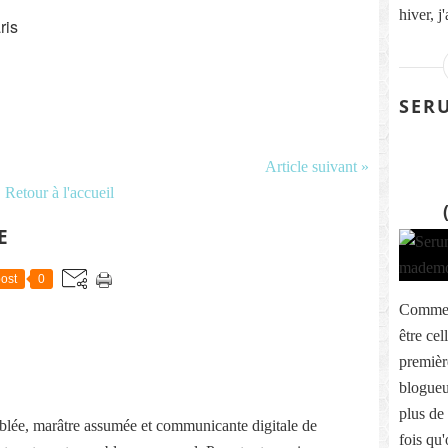
hiver, j'
ris
SER
Article suivant »
Retour à l'accueil
E
ost
0
Comme c
être cel
première
blogueu
plus de
lée, marâtre assumée et communicante digitale de
fois qu