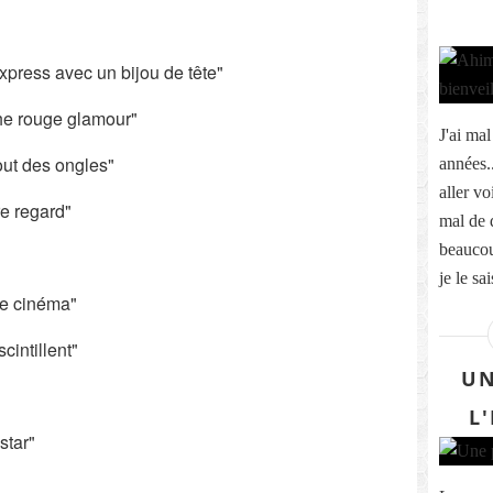
xpress avec un bijou de tête"
he rouge glamour"
J'ai mal
out des ongles"
années..
aller v
e regard"
mal de 
beaucou
je le sai
de cinéma"
cintillent"
UN
L
star"