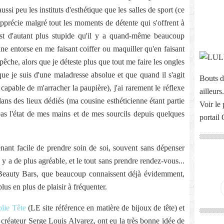
ssi peu les instituts d'esthétique que les salles de sport (ce
apprécie malgré tout les moments de détente qui s'offrent à
est d'autant plus stupide qu'il y a quand-même beaucoup
ne entorse en me faisant coiffer ou maquiller qu'en faisant
he, alors que je déteste plus que tout me faire les ongles
que je suis d'une maladresse absolue et que quand il s'agit
Bouts d
s capable de m'arracher la paupière), j'ai rarement le réflexe
ailleurs.
 dans des lieux dédiés (ma cousine esthéticienne étant partie
Voir le 
as l'état de mes mains et de mes sourcils depuis quelques
portail
tenant facile de prendre soin de soi, souvent sans dépenser
l y a de plus agréable, et le tout sans prendre rendez-vous...
 Beauty Bars, que beaucoup connaissent déjà évidemment,
us en plus de plaisir à fréquenter.
olie Tête
(LE site référence en matière de bijoux de tête) et
créateur Serge Louis Alvarez, ont eu la très bonne idée de