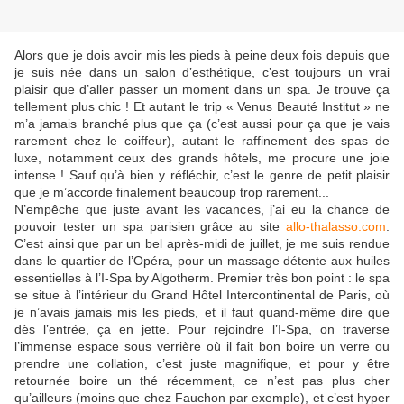
Alors que je dois avoir mis les pieds à peine deux fois depuis que
je suis née dans un salon d’esthétique, c’est toujours un vrai
plaisir que d’aller passer un moment dans un spa. Je trouve ça
tellement plus chic ! Et autant le trip « Venus Beauté Institut » ne
m’a jamais branché plus que ça (c’est aussi pour ça que je vais
rarement chez le coiffeur), autant le raffinement des spas de
luxe, notamment ceux des grands hôtels, me procure une joie
intense ! Sauf qu’à bien y réfléchir, c’est le genre de petit plaisir
que je m’accorde finalement beaucoup trop rarement...
N’empêche que juste avant les vacances, j’ai eu la chance de
pouvoir tester un spa parisien grâce au site
allo-thalasso.com
.
C’est ainsi que par un bel après-midi de juillet, je me suis rendue
dans le quartier de l’Opéra, pour un massage détente aux huiles
essentielles à l’I-Spa by Algotherm. Premier très bon point : le spa
se situe à l’intérieur du Grand Hôtel Intercontinental de Paris, où
je n’avais jamais mis les pieds, et il faut quand-même dire que
dès l’entrée, ça en jette. Pour rejoindre l’I-Spa, on traverse
l’immense espace sous verrière où il fait bon boire un verre ou
prendre une collation, c’est juste magnifique, et pour y être
retournée boire un thé récemment, ce n’est pas plus cher
qu’ailleurs (moins que chez Fauchon par exemple), et c’est hyper