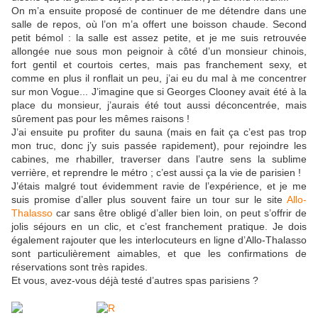
On m’a ensuite proposé de continuer de me détendre dans une
salle de repos, où l’on m’a offert une boisson chaude. Second
petit bémol : la salle est assez petite, et je me suis retrouvée
allongée nue sous mon peignoir à côté d’un monsieur chinois,
fort gentil et courtois certes, mais pas franchement sexy, et
comme en plus il ronflait un peu, j’ai eu du mal à me concentrer
sur mon Vogue... J’imagine que si Georges Clooney avait été à la
place du monsieur, j’aurais été tout aussi déconcentrée, mais
sûrement pas pour les mêmes raisons !
J’ai ensuite pu profiter du sauna (mais en fait ça c’est pas trop
mon truc, donc j’y suis passée rapidement), pour rejoindre les
cabines, me rhabiller, traverser dans l’autre sens la sublime
verrière, et reprendre le métro ; c’est aussi ça la vie de parisien !
J’étais malgré tout évidemment ravie de l’expérience, et je me
suis promise d’aller plus souvent faire un tour sur le site
A
llo-
Thalasso
car sans être obligé d’aller bien loin, on peut s’offrir de
jolis séjours en un clic, et c’est franchement pratique. Je dois
également rajouter que les interlocuteurs en ligne d’Allo-Thalasso
sont particulièrement aimables, et que les confirmations de
réservations sont très rapides.
Et vous, avez-vous déjà testé d’autres spas parisiens ?