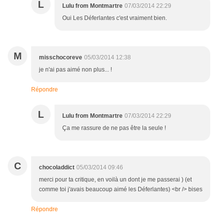
L
Lulu from Montmartre
07/03/2014 22:29
Oui Les Déferlantes c'est vraiment bien.
M
misschocoreve
05/03/2014 12:38
je n'ai pas aimé non plus... !
Répondre
L
Lulu from Montmartre
07/03/2014 22:29
Ça me rassure de ne pas être la seule !
C
chocoladdict
05/03/2014 09:46
merci pour ta critique, en voilà un dont je me passerai ) (et
comme toi j'avais beaucoup aimé les Déferlantes) <br /> bises
Répondre