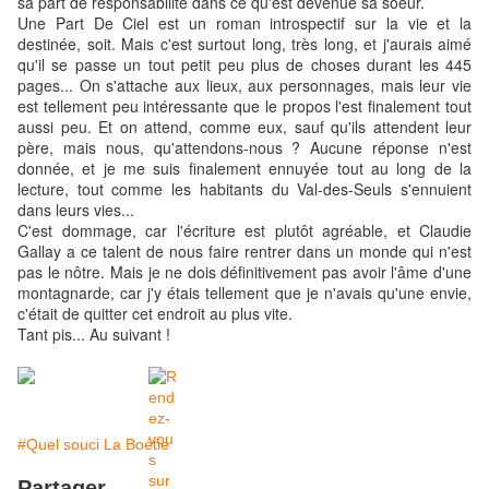
sa part de responsabilité dans ce qu'est devenue sa soeur.
Une Part De Ciel est un roman introspectif sur la vie et la
destinée, soit. Mais c'est surtout long, très long, et j'aurais aimé
qu'il se passe un tout petit peu plus de choses durant les 445
pages... On s'attache aux lieux, aux personnages, mais leur vie
est tellement peu intéressante que le propos l'est finalement tout
aussi peu. Et on attend, comme eux, sauf qu'ils attendent leur
père, mais nous, qu'attendons-nous ? Aucune réponse n'est
donnée, et je me suis finalement ennuyée tout au long de la
lecture, tout comme les habitants du Val-des-Seuls s'ennuient
dans leurs vies...
C'est dommage, car l'écriture est plutôt agréable, et Claudie
Gallay a ce talent de nous faire rentrer dans un monde qui n'est
pas le nôtre. Mais je ne dois définitivement pas avoir l'âme d'une
montagnarde, car j'y étais tellement que je n'avais qu'une envie,
c'était de quitter cet endroit au plus vite.
Tant pis... Au suivant !
#Quel souci La Boétie
Partager