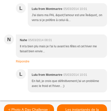
L
Lulu from Montmartre
05/03/2014 10:01
J'ai dans ma PAL &quot;l'amour est une île&quot;, on
verra si je préfère à celui-là...
N
Nahe
05/03/2014 08:01
Il m'a bien plu mais je l'ai lu avant les fêtes et cet hiver me
faisait bien envie...
Répondre
L
Lulu from Montmartre
05/03/2014 10:01
En fait, je crois que définitivement j'ai un problème
avec le froid et l'hiver... ;)
< Photo A Day Challenge :
Les instantanés de la