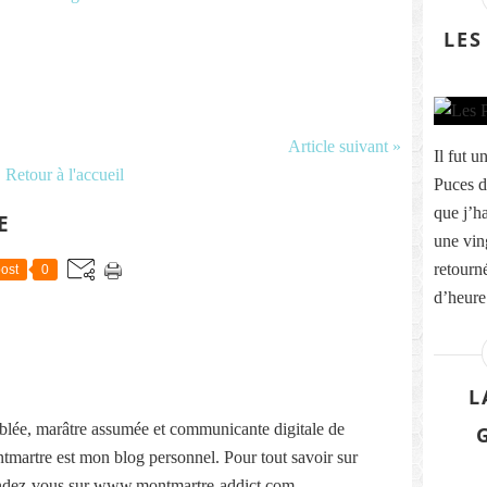
LES
Article suivant »
Il fut u
Retour à l'accueil
Puces d
que j’h
E
une vin
retourné
ost
0
d’heure 
L
lée, marâtre assumée et communicante digitale de
martre est mon blog personnel. Pour tout savoir sur
ndez-vous sur www.montmartre-addict.com.