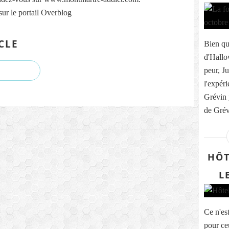
sur le portail Overblog
CLE
Bien qu
d'Hallo
peur, J
l'expér
Grévin 
de Grévi
HÔT
L
Ce n'es
pour ce