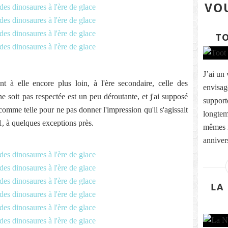
VOU
T
J’ai un 
 à elle encore plus loin, à l'ère secondaire, celle des
envisage
e soit pas respectée est un peu déroutante, et j'ai supposé
supporte
omme telle pour ne pas donner l'impression qu'il s'agissait
longtem
, à quelques exceptions près.
mêmes r
annivers
LA