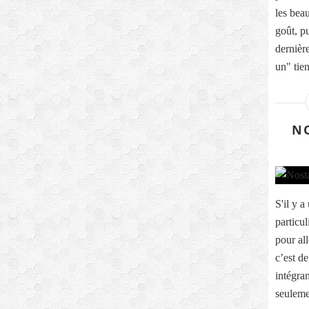
les beau
goût, p
dernièr
un" tien
NO
S'il y a
particu
pour all
c’est de
intégra
seulemen