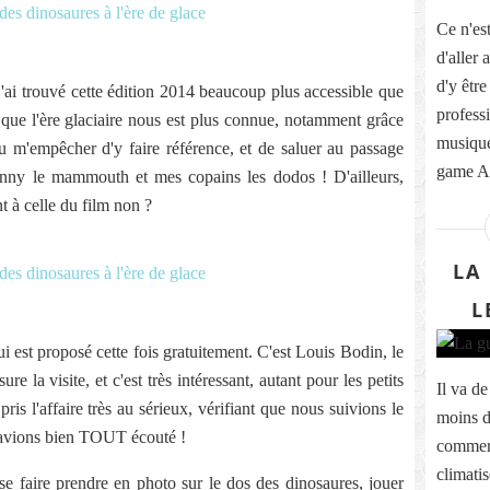
Ce n'est
d'aller 
d'y être
ai trouvé cette édition 2014 beaucoup plus accessible que
profess
e que l'ère glaciaire nous est plus connue, notamment grâce
musique
u m'empêcher d'y faire référence, et de saluer au passage
game As
anny le mammouth et mes copains les dodos ! D'ailleurs,
t à celle du film non ?
LA
L
ui est proposé cette fois gratuitement. C'est Louis Bodin, le
 la visite, et c'est très intéressant, autant pour les petits
Il va d
pris l'affaire très au sérieux, vérifiant que nous suivions le
moins d
 avions bien TOUT écouté !
commerc
climati
t se faire prendre en photo sur le dos des dinosaures, jouer