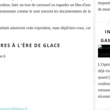
risquent
osition, faire un tour de carrousel ou regarder un film d'une
de monte
assionnant comme le sont souvent les documentaires de la
 enfants adoreront cette exposition, mais dépêchez-vous, car
I
GAM
RES À L'ÈRE DE GLACE
on 6
L'Opéra 
déjà vi
quand j
coulisse
retourne
récemme
ureseredeglace.fr