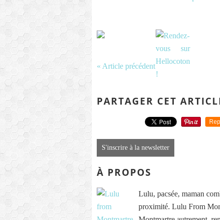
« Article précédent
PARTAGER CET ARTICL
Rep
S'inscrire à la newsletter
À PROPOS
Lulu, pacsée, maman comb
proximité. Lulu From Mont
Montmartre autrement, re